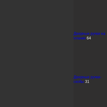
Дверные ручки на
планке
64
Дверные ручки-
скобы
31