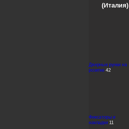
(Италия)
Дверные ручки на
розетке
42
Фиксаторы и
накладки
11