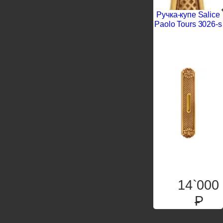
Ручка-купе Salice
Paolo Tours 3026-s
15`000
P
14`000
P