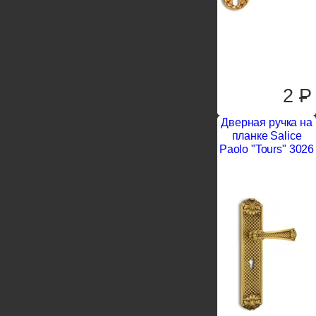
2
P
Дверная ручка на
планке Salice
Paolo "Tours" 3026