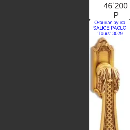
46`200
P
Оконная ручка
SALICE PAOLO
"Tours" 3029