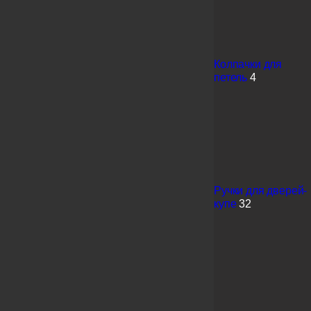
Колпачки для
петель
4
Ручки для дверей-
купе
32