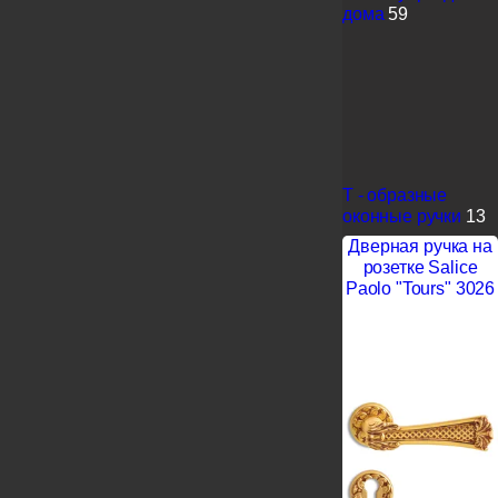
дома
59
Т - образные
оконные ручки
13
Дверная ручка на
розетке Salice
Paolo "Tours" 3026