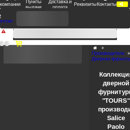
Пункты
Доставка и
компании
Реквизиты
Контакты
выдачи
оплата
Доп. скидка от цен на сайте 7% при заказе от 50 тыс. руб
продукции Venezia, Fratelli, Tupai, Extreza, Melodia, Forme при
оплате по счету.
Производители
Дверная фурнитур
Коллекци
дверной
фурниту
"TOURS"
производ
Salice
Paolo