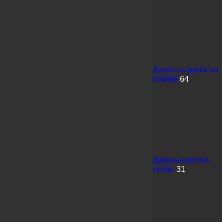
Дверные ручки на
планке
64
Дверные ручки-
скобы
31