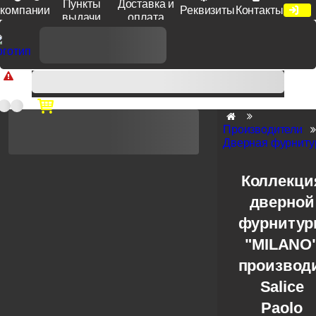
Пункты
Доставка и
компании
Реквизиты
Контакты
выдачи
оплата
Доп. скидка от цен на сайте 7% при заказе от 50 тыс. руб
продукции Venezia, Fratelli, Tupai, Extreza, Melodia, Forme при
оплате по счету.
Производители
Дверная фурнитур
Коллекци
дверной
фурниту
"MILANO
производ
Salice
Paolo