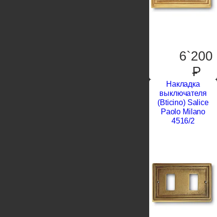
6`200
P
Накладка
выключателя
(Bticino) Salice
Paolo Milano
4516/2