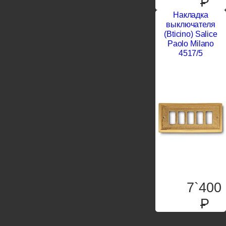
P
Накладка
выключателя
(Bticino) Salice
Paolo Milano
4517/5
7`400
P