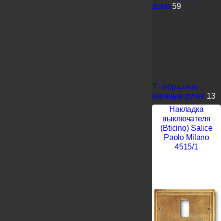
дома
59
Т - образные
оконные ручки
13
Накладка
выключателя
(Bticino) Salice
Paolo Milano
4515/1