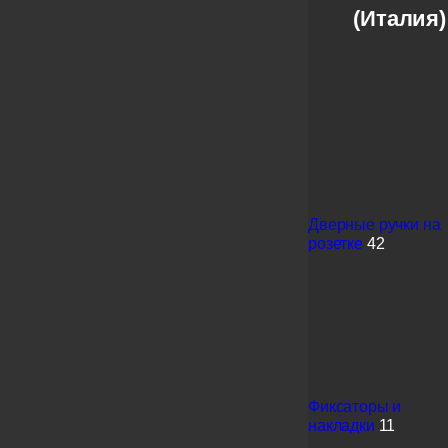
(Италия)
Дверные ручки на
розетке
42
Фиксаторы и
накладки
11