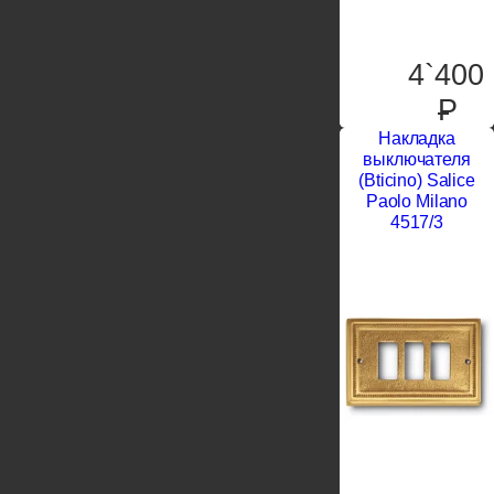
4`400
P
Накладка
выключателя
(Bticino) Salice
Paolo Milano
4517/3