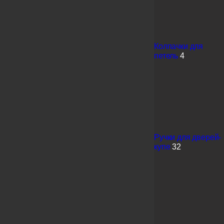
Колпачки для
петель
4
Ручки для дверей-
купе
32