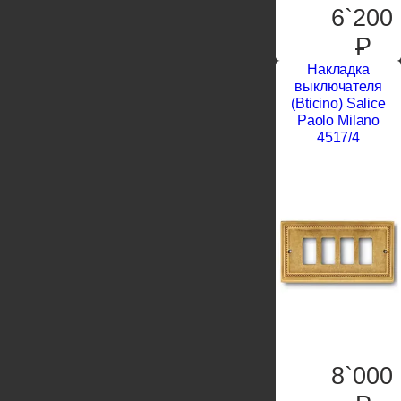
6`200
P
Накладка
выключателя
(Bticino) Salice
Paolo Milano
4517/4
8`000