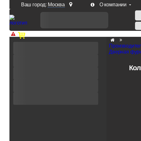
Ваш город:
Москва
О компании
Доп. скидка от цен на сайте 7% при заказе от 50 тыс. р
Производите
Дверная фурн
Кол