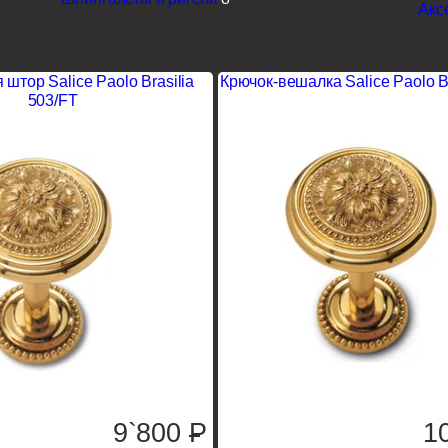
Акс
 штор Salice Paolo Brasilia
Крючок-вешалка Salice Paolo Br
503/FT
9`800
P
1