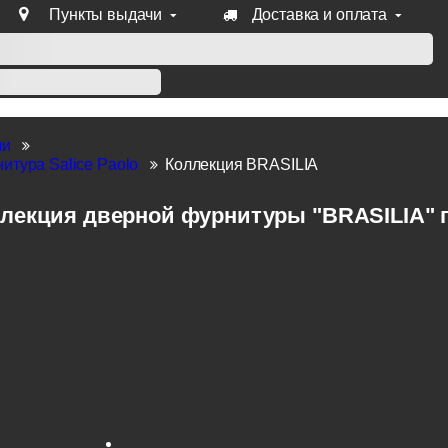
Пункты выдачи
Доставка и оплата
уб продукции Venezia, Fratelli, Tupai, Extreza, Melodia, Forme
ли
итура Salice Paolo
Коллекция BRASILIA
лекция дверной фурнитуры "BRASILIA" пр