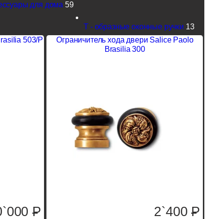
ессуары для дома
59
Т - образные оконные ручки
13
asilia 503/P
Ограничитель хода двери Salice Paolo
Brasilia 300
0`000
P
2`400
P