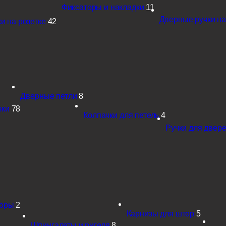
Фиксаторы и накладки
11
Дверные ручки на
и на розетке
42
Дверные петли
8
чки
78
Колпачки для петель
4
Ручки для двере
поры
2
Карнизы для штор
5
Шпингалеты и ригеля
8