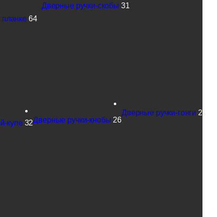
Дверные ручки-скобы
31
 планке
64
Дверные ручки-гонги
2
Дверные ручки-кнобы
26
й-купе
32