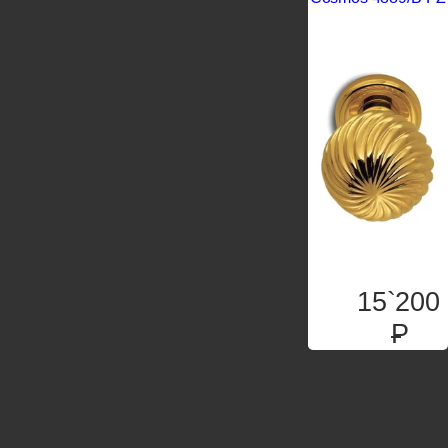
15`200
P