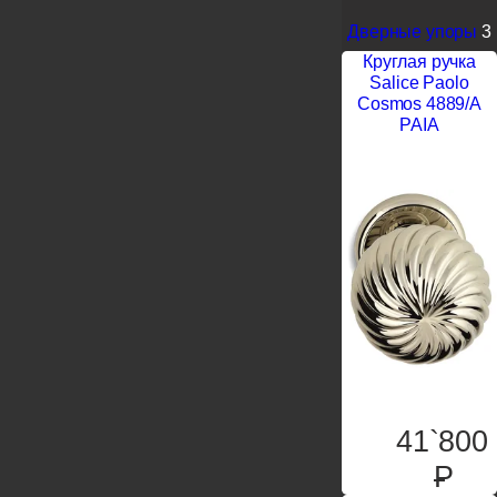
Дверные упоры
3
Круглая ручка
Salice Paolo
Cosmos 4889/A
PAIA
41`800
P