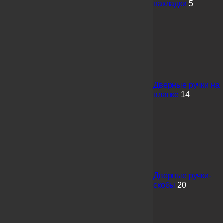
накладки
5
Дверные ручки на
планке
14
Дверные ручки-
скобы
20