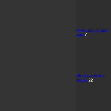
Ручки для дверей-
купе
8
Дверные ручки-
кнобы
22