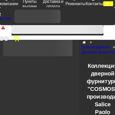
Пункты
Доставка и
компании
Реквизиты
Контакты
выдачи
оплата
Доп. скидка от цен на сайте 7% при заказе от 50 тыс. руб
продукции Venezia, Fratelli, Tupai, Extreza, Melodia, Forme при
оплате по счету.
Производители
Дверная фурнитур
Коллекци
дверной
фурниту
"COSMOS
производ
Salice
Paolo