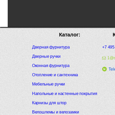
Каталог:
Дверная фурнитура
+7 495
Дверные ручки
1@m
Оконная фурнитура
Tel
Отопление и сантехника
Мебельные ручки
Напольные и настенные покрытия
Карнизы для штор
Велошлемы и велозамки