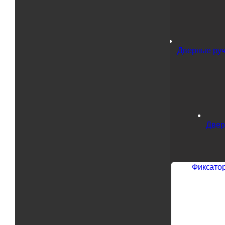
Дверные руч
Двер
Фиксатор