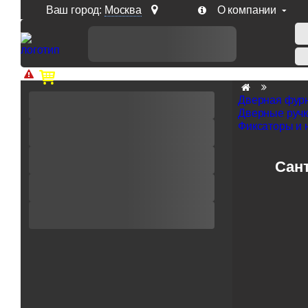
Ваш город:
Москва
О компании
Доп. скидка от цен на сайте 7% при заказе от 50 тыс. р
Дверная фур
Дверные руч
Фиксаторы и 
Сант