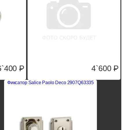
6`400
P
4`600
P
Фиксатор Salice Paolo Deco 2907Q63335