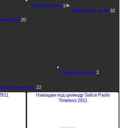
Оконные ручки
14
Мебельные ручки
32
чки-скобы
20
Дверные упоры
3
ные ручки-кнобы
22
2911
Накладки под цилиндр Salice Paolo
Timeless 2911