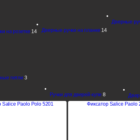
Дверные ру
Дверные ручки на планке
14
ки на розетке
14
ные петли
3
Ручки для дверей-купе
8
Двер
 Salice Paolo Polo 5201
Фиксатор Salice Paolo 