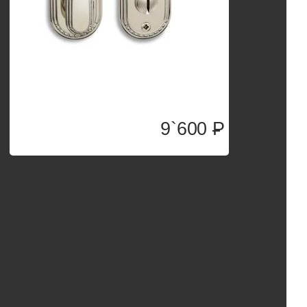
9`600
P