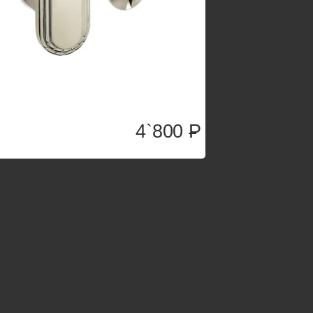
4`800
P