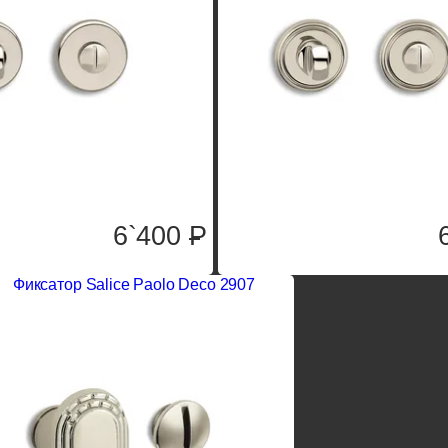
6`400
P
Фиксатор Salice Paolo Deco 2907