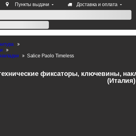
Пункты выдачи
Доставка и оплата
уб продукции Venezia, Fratelli, Tupai, Extreza, Melodia, Forme
нитура
ки
накладки
Salice Paolo Timeless
ехнические фиксаторы, ключевины, накла
(Италия)