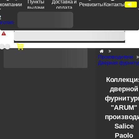
Пункты
Доставка и
компании
Реквизиты
Контакты
выдачи
оплата
Доп. скидка от цен на сайте 7% при заказе от 50 тыс. руб
продукции Venezia, Fratelli, Tupai, Extreza, Melodia, Forme при
оплате по счету.
Производители
Дверная фурнитур
Коллекци
дверной
фурниту
"ARUM"
производ
Salice
Paolo