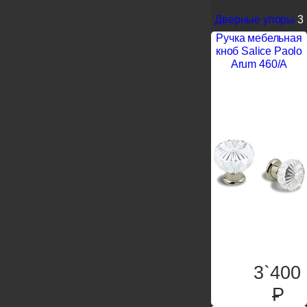
Дверные упоры
3
Ручка мебельная
кноб Salice Paolo
Arum 460/A
3`400
P