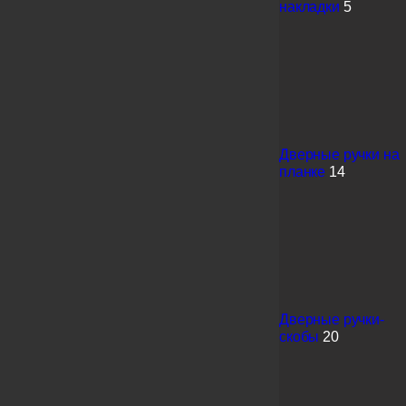
накладки
5
Дверные ручки на
планке
14
Дверные ручки-
скобы
20