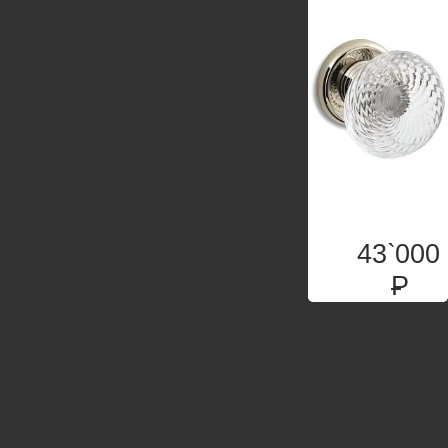
43`000
P