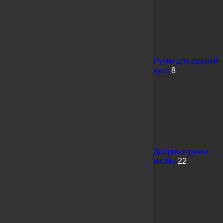
Ручки для дверей-
купе
8
Дверные ручки-
кнобы
22