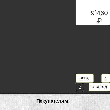
9`460
P
назад
1
вперед
2
Покупателям: