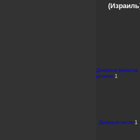
(Израиль
Дверные ручки на
розетке
1
Дверные петли
1