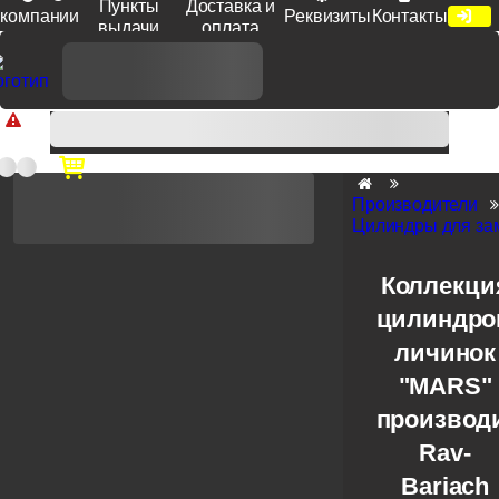
Пункты
Доставка и
компании
Реквизиты
Контакты
выдачи
оплата
Доп. скидка от цен на сайте 7% при заказе от 50 тыс. руб
продукции Venezia, Fratelli, Tupai, Extreza, Melodia, Forme при
оплате по счету.
Производители
Цилиндры для зам
Коллекци
цилиндро
личинок
"MARS"
производ
Rav-
Bariach