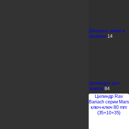
Дверные замки и
защелки
14
Цилиндры для
замков
84
Цилиндр Rav
Bariach серии Mars
ключ-ключ 80 mm
(35+10+35)