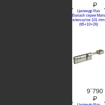
P
Цилиндр Rav
Bariach серии Mars
ключ-шток 101 mm
(65+10+26)
9`790
P
Цилиндр Rav