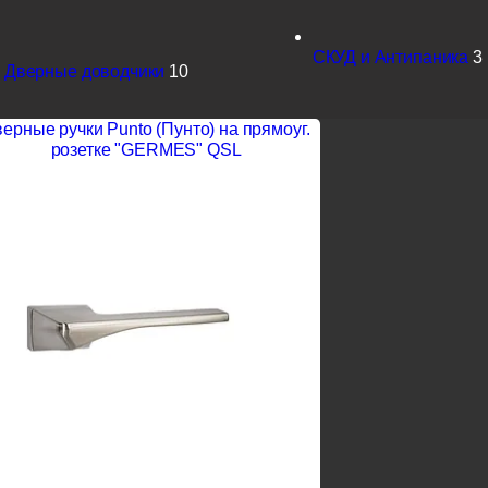
СКУД и Антипаника
3
Дверные доводчики
10
ерные ручки Punto (Пунто) на прямоуг.
розетке "GERMES" QSL