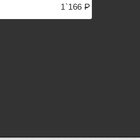
1`166
P