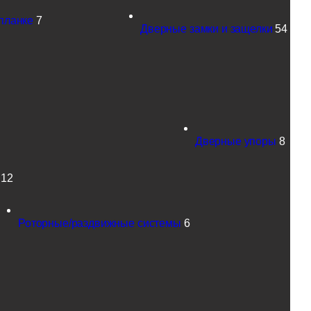
планке
7
Дверные замки и защелки
54
Дверные упоры
8
12
Роторные/раздвижные системы
6