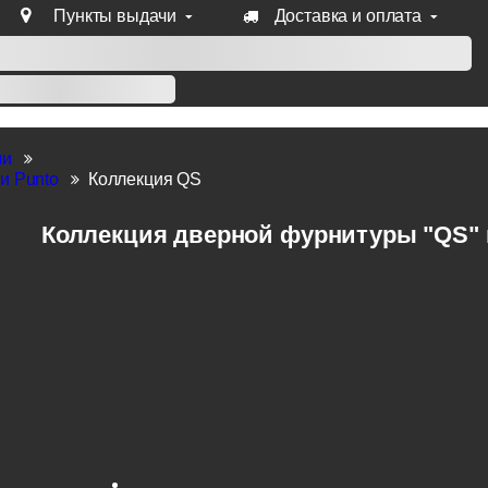
Пункты выдачи
Доставка и оплата
уб продукции Venezia, Fratelli, Tupai, Extreza, Melodia, Forme
ли
и Punto
Коллекция QS
Коллекция дверной фурнитуры "QS" п