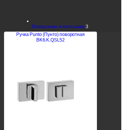
Велошлемы и велозамки
3
Ручка Punto (Пунто) поворотная
BK6.K.QSL52