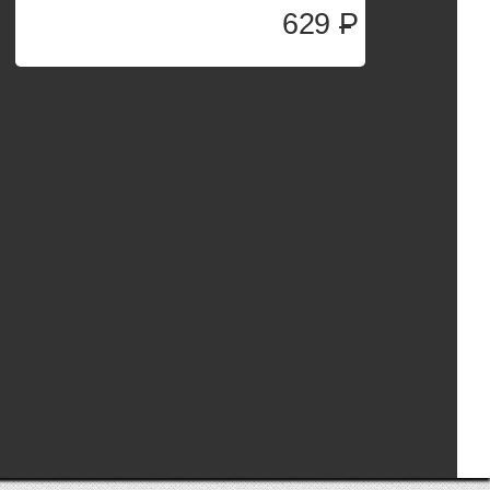
629
P