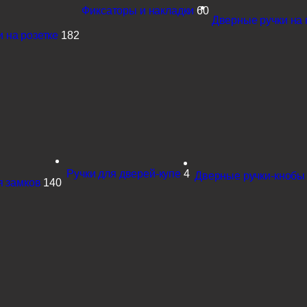
Фиксаторы и накладки
60
Дверные ручки на 
 на розетке
182
Ручки для дверей-купе
4
Дверные ручки-кнобы
я замков
140