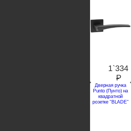
1`334
P
Дверная ручка
Punto (Пунто) на
квадратной
розетке "BLADE"