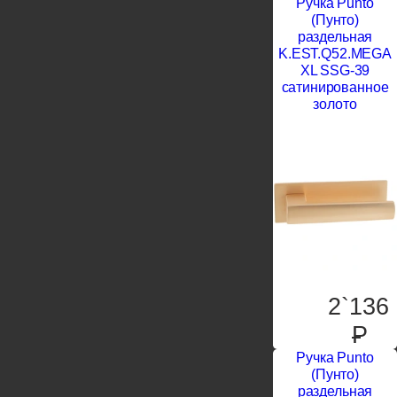
Ручка Punto
(Пунто)
раздельная
K.EST.Q52.MEGA
XL SSG-39
сатинированное
золото
2`136
P
Ручка Punto
(Пунто)
раздельная