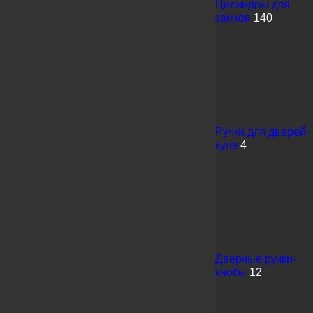
Цилиндры для
замков
140
Ручки для дверей-
купе
4
Дверные ручки-
кнобы
12