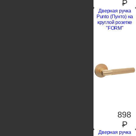
P
Дверная ручка
Punto (Пунто) на
круглой розетке
"FORM"
898
P
Дверная ручка