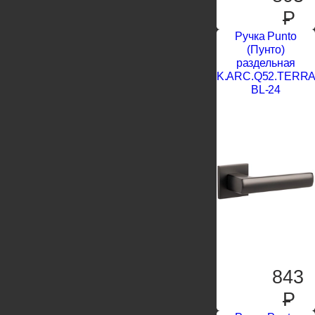
P
Ручка Punto
(Пунто)
раздельная
K.ARC.Q52.TERR
BL-24
843
P