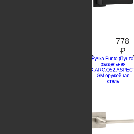
778
P
Ручка Punto (Пунто
раздельная
K.ARC.Q52.ASPEC
GM оружейная
сталь