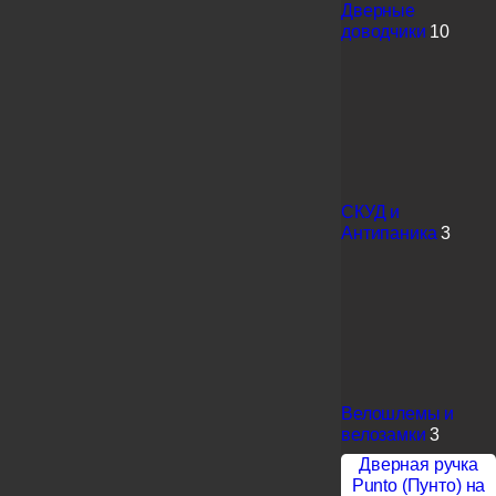
Дверные
доводчики
10
СКУД и
Антипаника
3
Велошлемы и
велозамки
3
Дверная ручка
Punto (Пунто) на