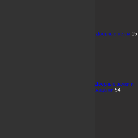
Дверные петли
15
Дверные замки и
защелки
54