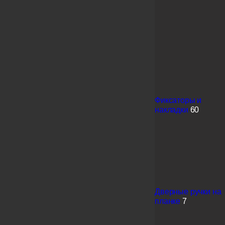
Фиксаторы и
накладки
60
Дверные ручки на
планке
7