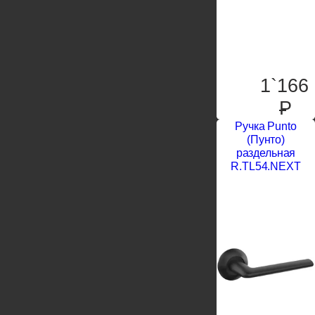
1`166
P
Ручка Punto
(Пунто)
раздельная
R.TL54.NEXT