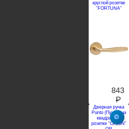
круглой розетке
"FORTUNA"
843
P
Дверная ручка
Punto (Пунто) на
квадратной
розетке "ORION"
QR