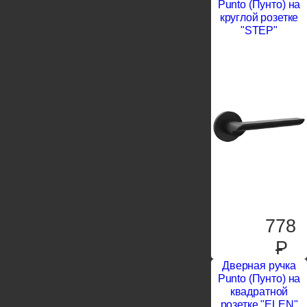
Punto (Пунто) на
круглой розетке
"STEP"
778
P
Дверная ручка
Punto (Пунто) на
квадратной
розетке "ELEN"