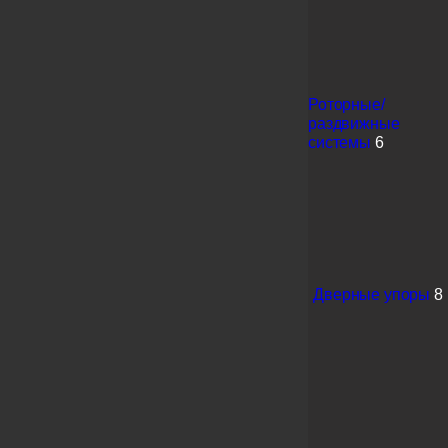
Роторные/
раздвижные
системы
6
Дверные упоры
8