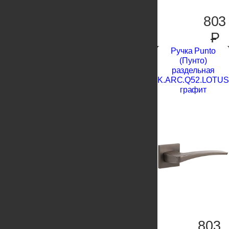
803
P
Ручка Punto
(Пунто)
раздельная
K.ARC.Q52.LOTUS
графит
803