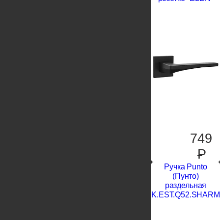
749
P
Ручка Punto
(Пунто)
раздельная
K.EST.Q52.SHARM