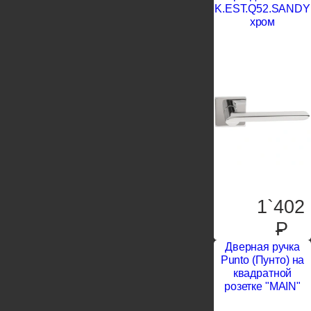
K.EST.Q52.SANDY
хром
1`402
P
Дверная ручка
Punto (Пунто) на
квадратной
розетке "MAIN"