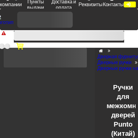
Пункты
Доставка и
компании
Реквизиты
Контакты
выдачи
оплата
Доп. скидка от цен на сайте 7% при заказе от 50 тыс. руб
продукции Venezia, Fratelli, Tupai, Extreza, Melodia, Forme при
оплате по счету.
Дверная фурниту
Дверные ручки
Дверные ручки на
Ручки
для
межкомн
дверей
Punto
(Китай)