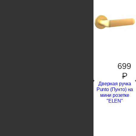
699
P
Дверная ручка
Punto (Пунто) на
мини розетке
"ELEN"