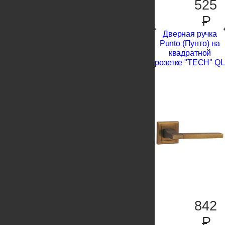
525
P
Дверная ручка
Punto (Пунто) на
квадратной
розетке "TECH" QL
842
P