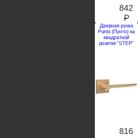
842
P
Дверная ручка
Punto (Пунто) на
квадратной
розетке "STEP"
816