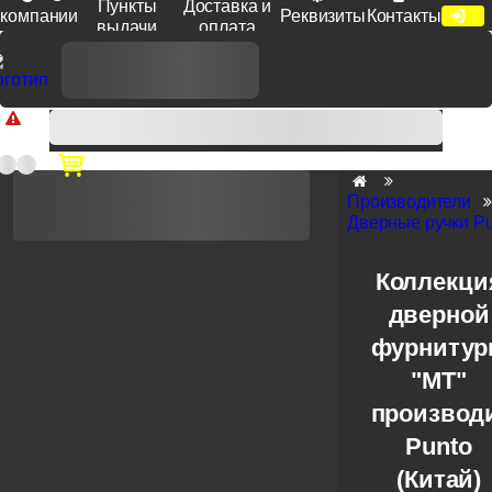
Пункты
Доставка и
компании
Реквизиты
Контакты
выдачи
оплата
Доп. скидка от цен на сайте 7% при заказе от 50 тыс. руб
продукции Venezia, Fratelli, Tupai, Extreza, Melodia, Forme при
оплате по счету.
Производители
Дверные ручки Pu
Коллекци
дверной
фурниту
"MT"
производ
Punto
(Китай)