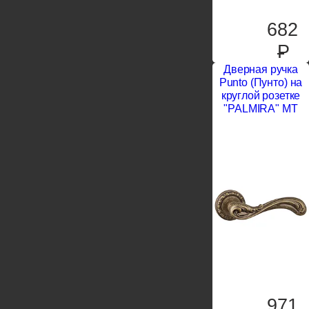
682
P
Дверная ручка
Punto (Пунто) на
круглой розетке
"PALMIRA" MT
971