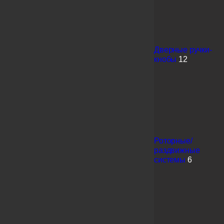
Дверные ручки-
кнобы
12
Роторные/
раздвижные
системы
6