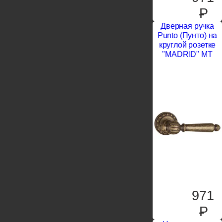
P
Дверная ручка
Punto (Пунто) на
круглой розетке
"MADRID" MT
971
P