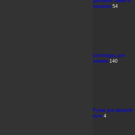
Дверные замки и
защелки
54
Цилиндры для
замков
140
Ручки для дверей-
купе
4