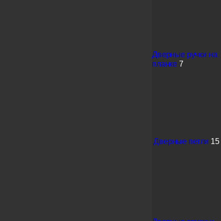
Дверные ручки на
планке
7
Дверные петли
15