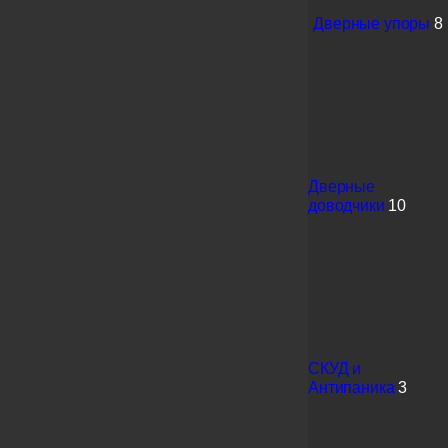
Дверные упоры
8
Дверные
доводчики
10
СКУД и
Антипаника
3