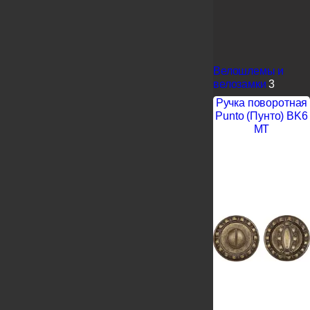
Велошлемы и
велозамки
3
Ручка поворотная
Punto (Пунто) BK6
MT