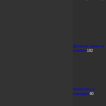
Дверные ручки на
розетке
182
Фиксаторы и
накладки
60