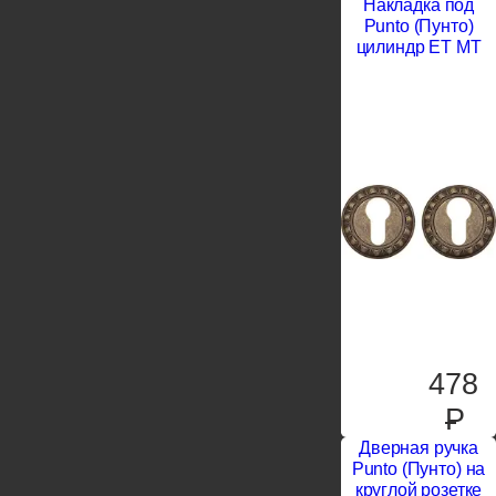
Накладка под
Punto (Пунто)
цилиндр ET MT
478
P
Дверная ручка
Punto (Пунто) на
круглой розетке