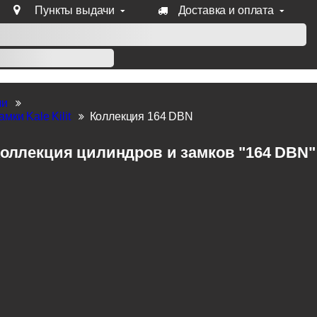
Пункты выдачи
Доставка и оплата
уб продукции Venezia, Fratelli, Tupai, Extreza, Melodia, Forme
ли
мки Kale Kilit
Коллекция 164 DBN
оллекция цилиндров и замков "164 DBN" п