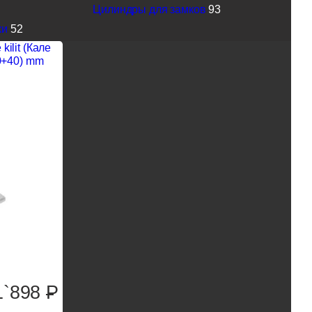
Цилиндры для замков
93
ки
52
ilit (Кале
0+40) mm
1`898
P