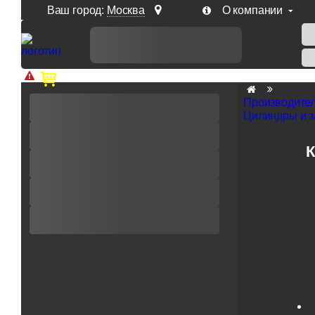
Ваш город:
Москва
О компании
Доп. скидка от цен на сайте 7% при заказе от 50 тыс. р
Производите
Цилиндры и за
К