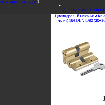
иксаторы и накладки
1
Дверные замки и защел
Цилиндровый механизм Kale k
килит) 164 DBN-E/80 (30+1