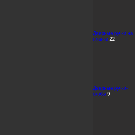
Дверные ручки на
планке
22
Дверные ручки-
скобы
9