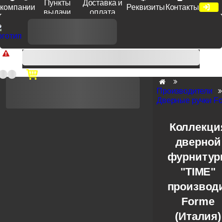
Пункты
Доставка и
компании
Реквизиты
Контакты
выдачи
оплата
Доп. скидка от цен на сайте 7% при заказе от 50 тыс. руб
продукции Venezia, Fratelli, Tupai, Extreza, Melodia, Forme при
оплате по счету.
Производители
Дверные ручки F
Коллекци
дверной
фурниту
"TIME"
производ
Forme
(Италия)