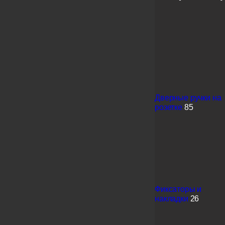
Дверные ручки на
розетке
85
Фиксаторы и
накладки
26