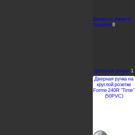
Дверные замки и
защелки
8
Дверные упоры
1
Дверная ручка на
круглой розетке
Forme 240R "Time"
(50PVC)