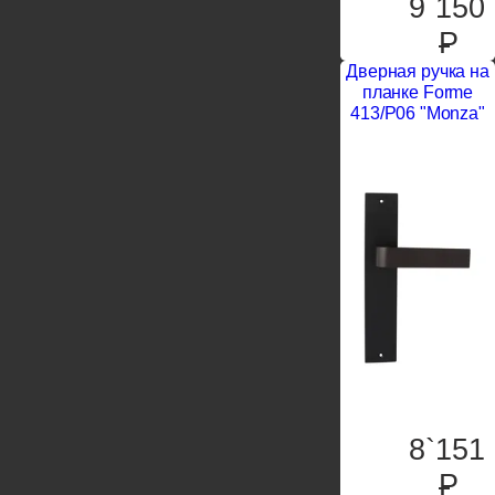
9`150
P
Дверная ручка на
планке Forme
413/P06 "Monza"
8`151
P