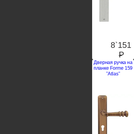
8`151
P
Дверная ручка на
планке Forme 159
"Atlas"