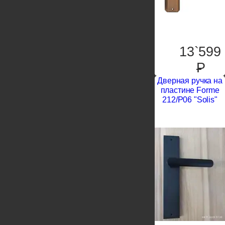
13`599
P
Дверная ручка на
пластине Forme
212/P06 "Solis"