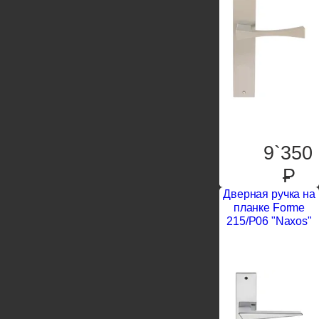
9`350
P
Дверная ручка на
планке Forme
215/P06 "Naxos"