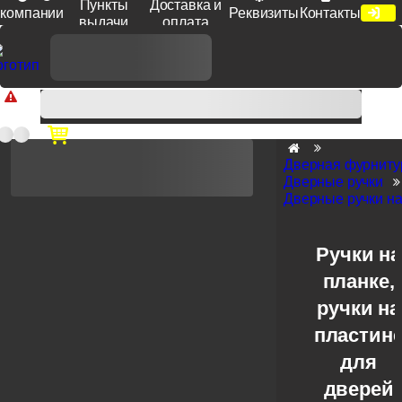
Пункты
Доставка и
компании
Реквизиты
Контакты
выдачи
оплата
Доп. скидка от цен на сайте 7% при заказе от 50 тыс. руб
продукции Venezia, Fratelli, Tupai, Extreza, Melodia, Forme при
оплате по счету.
Дверная фурниту
Дверные ручки
Дверные ручки на
Ручки на
планке,
ручки на
пластин
для
дверей