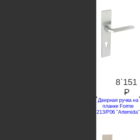
8`151
P
Дверная ручка на
планке Forme
213/P06 "Artemida"