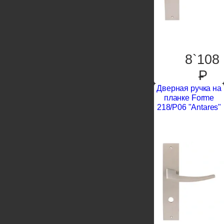
8`108
P
Дверная ручка на
планке Forme
218/P06 "Antares"