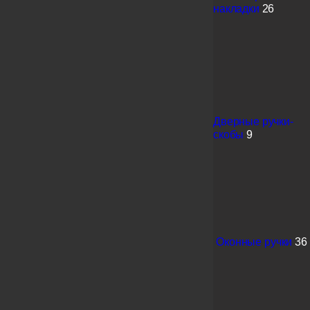
накладки
26
Дверные ручки-
скобы
9
Оконные ручки
36