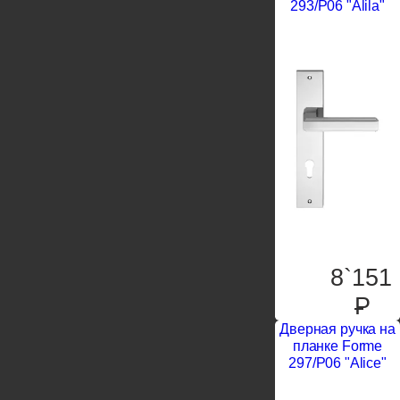
293/P06 "Alila"
8`151
P
Дверная ручка на
планке Forme
297/P06 "Alice"