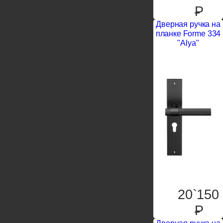
P
Дверная ручка на
планке Forme 334
"Alya"
20`150
P