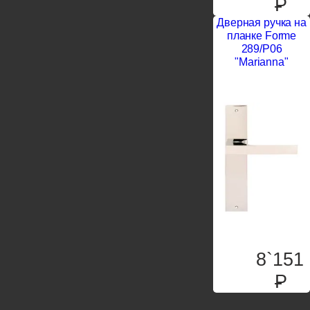
P
Дверная ручка на
планке Forme
289/P06
"Marianna"
8`151
P