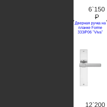
6`150
P
Дверная ручка на
планке Forme
333/P06 "Viva"
12`200