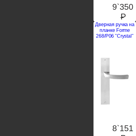
9`350
P
Дверная ручка на
планке Forme
268/P06 "Crystal"
8`151