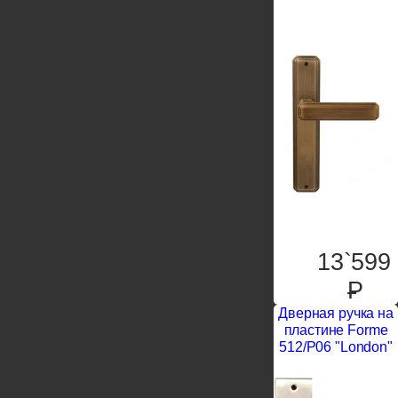
13`599
P
Дверная ручка на
пластине Forme
512/P06 "London"