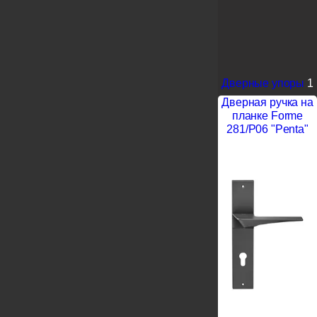
Дверные упоры
1
Дверная ручка на
планке Forme
281/P06 "Penta"