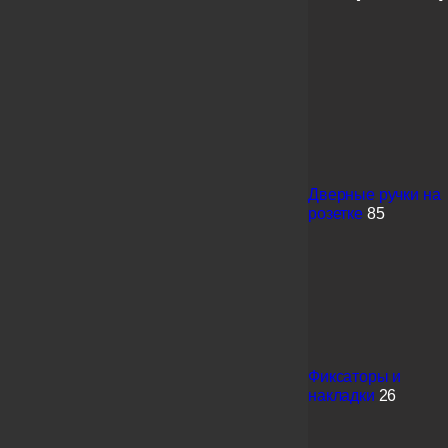
Дверные ручки на
розетке
85
Фиксаторы и
накладки
26