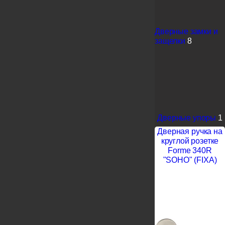
Дверные замки и
защелки
8
Дверные упоры
1
Дверная ручка на
круглой розетке
Forme 340R
"SOHO" (FIXA)