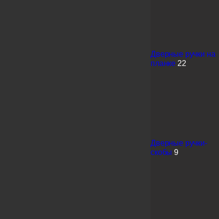
Дверные ручки на
планке
22
Дверные ручки-
скобы
9