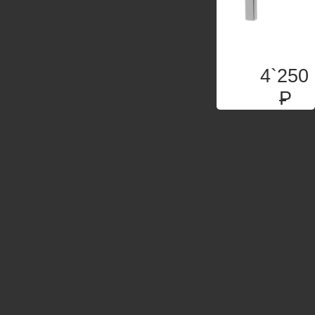
4`250
P