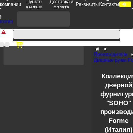
Пункты
Доставка и
компании
Реквизиты
Контакты
выдачи
оплата
Доп. скидка от цен на сайте 7% при заказе от 50 тыс. руб
продукции Venezia, Fratelli, Tupai, Extreza, Melodia, Forme при
оплате по счету.
Производители
Дверные ручки F
Коллекци
дверной
фурниту
"SOHO"
производ
Forme
(Италия)