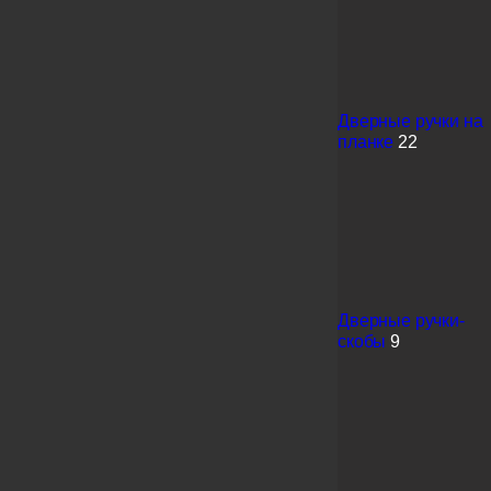
Дверные ручки на
планке
22
Дверные ручки-
скобы
9