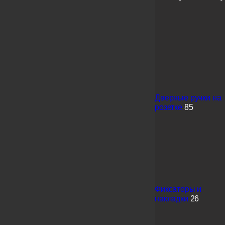
Дверные ручки на
розетке
85
Фиксаторы и
накладки
26