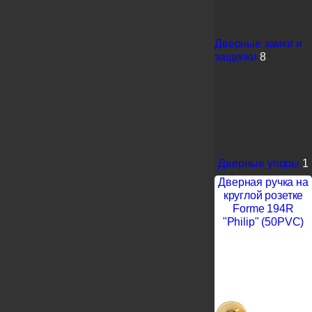
Дверные замки и
защелки
8
Дверные упоры
1
Дверная ручка на
круглой розетке
Forme 194R
"Philip" (50PVC)