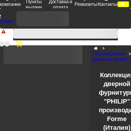
Пункты
Доставка и
компании
Реквизиты
Контакты
выдачи
оплата
Доп. скидка от цен на сайте 7% при заказе от 50 тыс. руб
продукции Venezia, Fratelli, Tupai, Extreza, Melodia, Forme при
оплате по счету.
Производители
Дверные ручки F
Коллекци
дверной
фурниту
"PHILIP"
производ
Forme
(Италия)