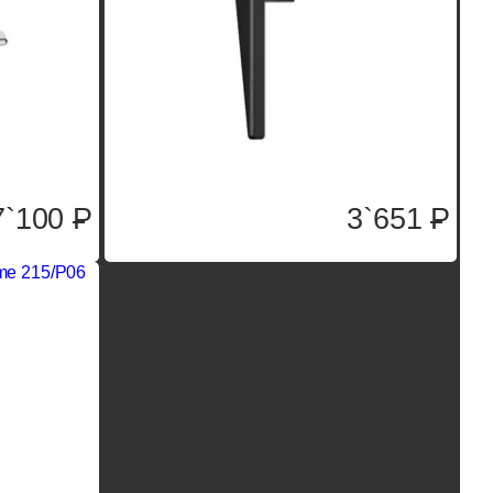
7`100
P
3`651
P
me 215/P06