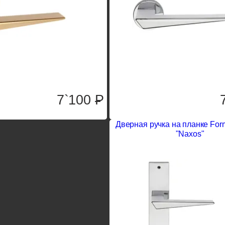
7`100
P
Дверная ручка на планке For
"Naxos"