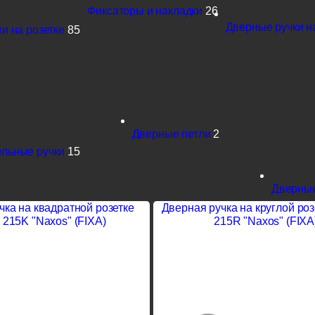
Фиксаторы и накладки
26
Дверные ручки н
и на розетке
85
Дверные петли
2
льные ручки
15
Дверные
чка на квадратной розетке
Дверная ручка на круглой ро
 215K "Naxos" (FIXA)
215R "Naxos" (FIXA