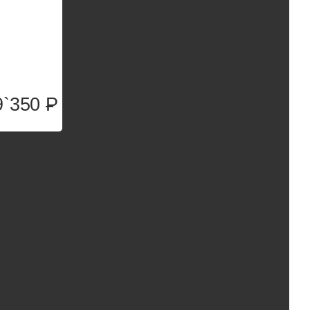
9`350
P