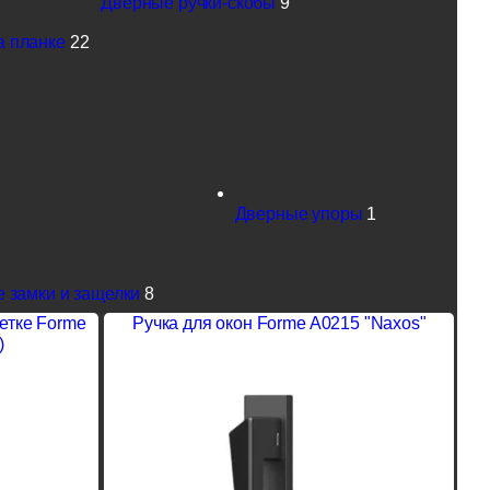
Дверные ручки-скобы
9
а планке
22
Дверные упоры
1
 замки и защелки
8
зетке Forme
Ручка для окон Forme A0215 "Naxos"
)