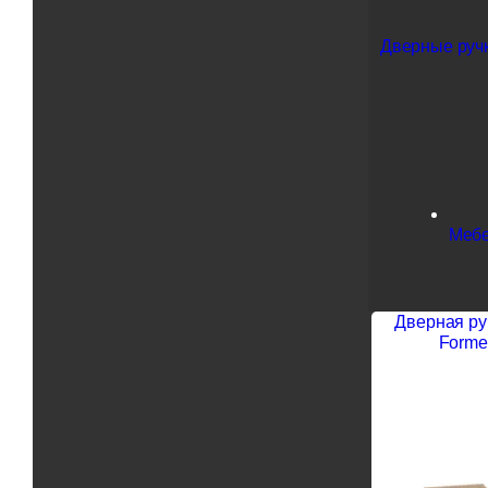
Дверные ручк
Мебе
Дверная ру
Forme