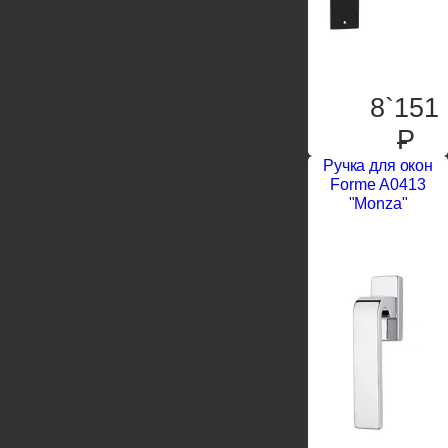
8`151
P
Ручка для окон
Forme А0413
"Monza"