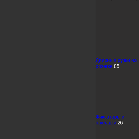
Дверные ручки на
розетке
85
Фиксаторы и
накладки
26