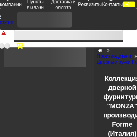
Пункты
Доставка и
компании
Реквизиты
Контакты
выдачи
оплата
Доп. скидка от цен на сайте 7% при заказе от 50 тыс. руб
продукции Venezia, Fratelli, Tupai, Extreza, Melodia, Forme при
оплате по счету.
Производители
Дверные ручки F
Коллекци
дверной
фурниту
"MONZA
производ
Forme
(Италия)