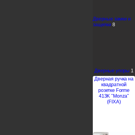
Дверные замки и
защелки
8
Дверные упоры
1
Дверная ручка на
квадратной
розетке Forme
413K "Monza"
(FIXA)