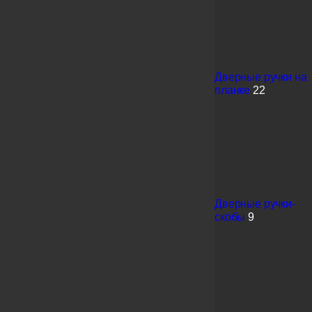
Дверные ручки на
планке
22
Дверные ручки-
скобы
9