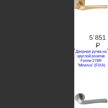
5`851
P
Дверная ручка на
круглой розетке
Forme 278R
"Minerva" (FIXA)