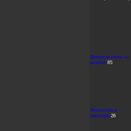
Дверные ручки на
розетке
85
Фиксаторы и
накладки
26