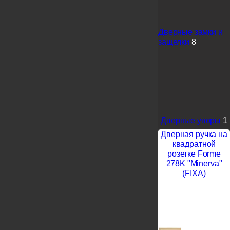
Дверные замки и
защелки
8
Дверные упоры
1
Дверная ручка на
квадратной
розетке Forme
278K "Minerva"
(FIXA)