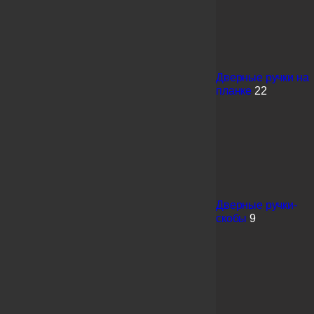
Дверные ручки на
планке
22
Дверные ручки-
скобы
9