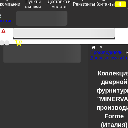
Пункты
Доставка и
компании
Реквизиты
Контакты
выдачи
оплата
Доп. скидка от цен на сайте 7% при заказе от 50 тыс. руб
продукции Venezia, Fratelli, Tupai, Extreza, Melodia, Forme при
оплате по счету.
Производители
Дверные ручки F
Коллекци
дверной
фурниту
"MINERVA
производ
Forme
(Италия)