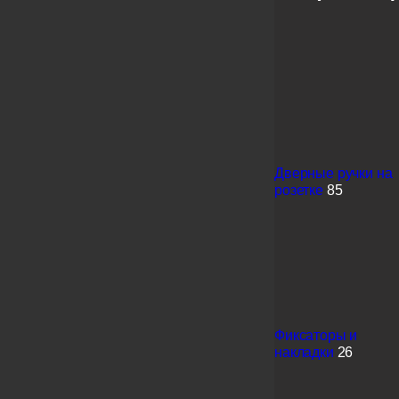
Дверные ручки на
розетке
85
Фиксаторы и
накладки
26