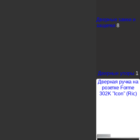
Дверные замки и
защелки
8
Дверные упоры
1
Дверная ручка на
розетке Forme
302K "Icon" (Ric)