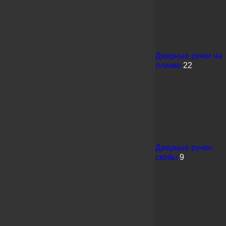
Дверные ручки на
планке
22
Дверные ручки-
скобы
9