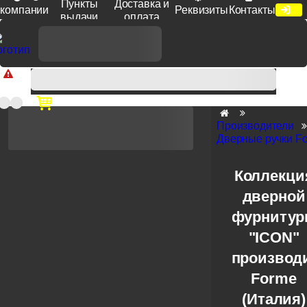
Пункты
Доставка и
компании
Реквизиты
Контакты
выдачи
оплата
Доп. скидка от цен на сайте 7% при заказе от 50 тыс. руб
продукции Venezia, Fratelli, Tupai, Extreza, Melodia, Forme при
оплате по счету.
Производители
Дверные ручки F
Коллекци
дверной
фурниту
"ICON"
производ
Forme
(Италия)