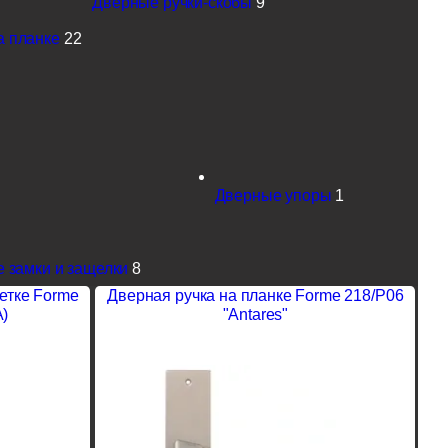
Дверные ручки-скобы
9
а планке
22
Дверные упоры
1
 замки и защелки
8
зетке Forme
Дверная ручка на планке Forme 218/P06
A)
"Antares"