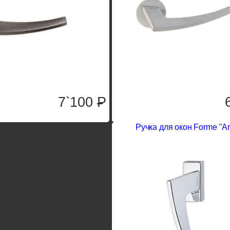
7`100
P
Ручка для окон Forme "An