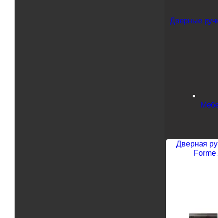
Дверные ручк
Мебе
Дверная ру
Forme 