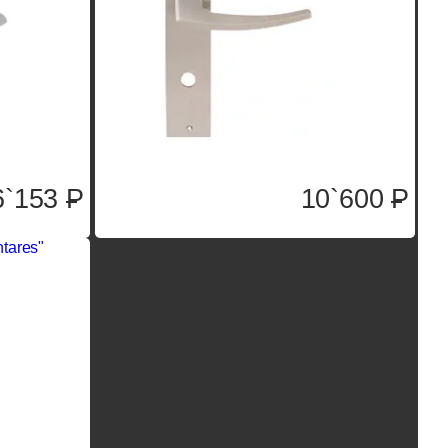
6`153
P
10`600
P
tares"