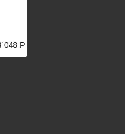
3`048
P