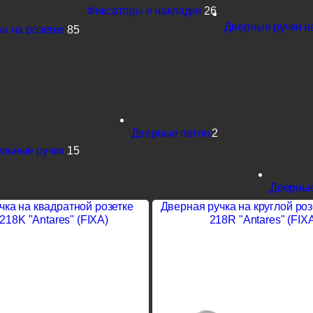
Фиксаторы и накладки
26
Дверные ручки н
и на розетке
85
Дверные петли
2
льные ручки
15
Дверные
чка на квадратной розетке
Дверная ручка на круглой ро
218K "Antares" (FIXA)
218R "Antares" (FIX