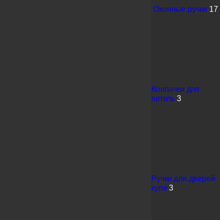
Оконные ручки
17
Колпачки для
петель
3
Ручки для дверей-
купе
3