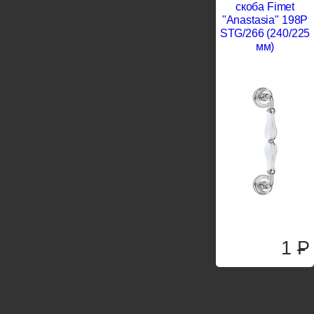
скоба Fimet
"Anastasia" 198P
STG/266 (240/225
мм)
1
P