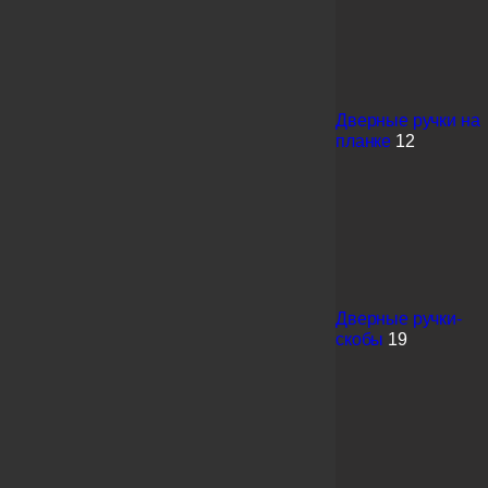
Дверные ручки на
планке
12
Дверные ручки-
скобы
19