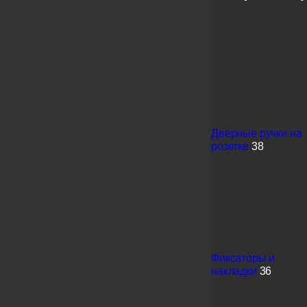
Дверные ручки на
розетке
38
Фиксаторы и
накладки
36