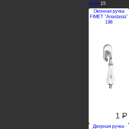
дома
15
Оконная ручка
FIMET "Anastasia"
198
1
P
Дверная ручка-