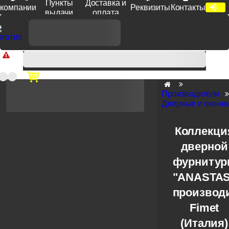
Пункты
Доставка и
компании
Реквизиты
Контакты
выдачи
оплата
Доп. скидка от цен на сайте 7% при заказе от 50 тыс. руб
продукции Venezia, Fratelli, Tupai, Extreza, Melodia, Forme при
оплате по счету.
Производители
Дверные и оконны
Коллекци
дверной
фурниту
"ANASTAS
производ
Fimet
(Италия)