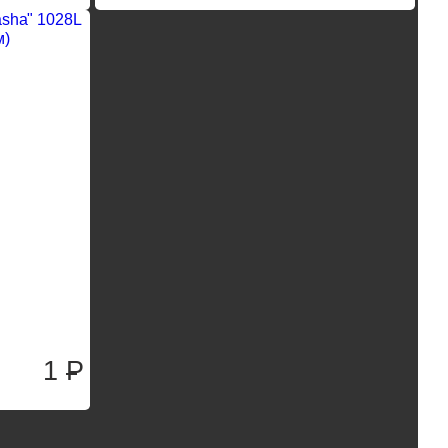
asha" 1028L
м)
1
P