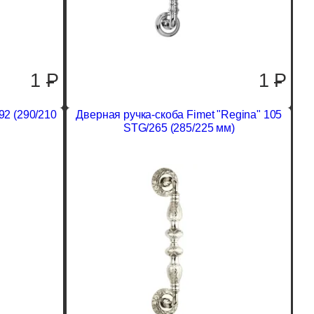
1
P
1
P
92 (290/210
Дверная ручка-скоба Fimet "Regina" 105
STG/265 (285/225 мм)