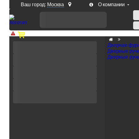
Ваш город:
Москва
О компании
Доп. скидка от цен на сайте 7% при заказе от 50 тыс. р
Дверная фур
Дверные руч
Дверные ручк