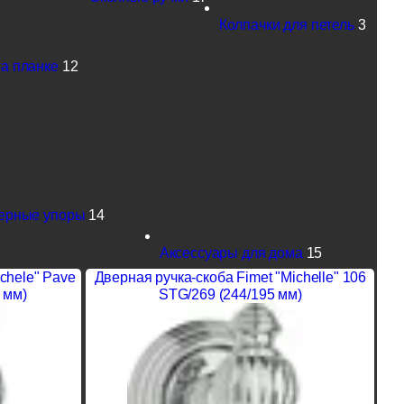
Колпачки для петель
3
а планке
12
ерные упоры
14
Аксессуары для дома
15
chele" Pave
Дверная ручка-скоба Fimet "Michelle" 106
 мм)
STG/269 (244/195 мм)