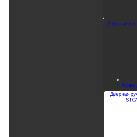
Дверные ручк
Ручки 
Дверная руч
STG/