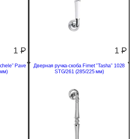
1
P
1
P
chele" Pave
Дверная ручка-скоба Fimet "Tasha" 1028
 мм)
STG/261 (285/225 мм)
1
P
1
P