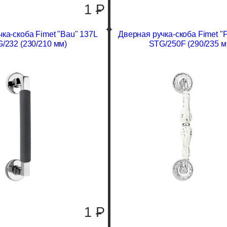
1
P
ка-скоба Fimet "Bau" 137L
Дверная ручка-скоба Fimet "F
/232 (230/210 мм)
STG/250F (290/235 м
1
P