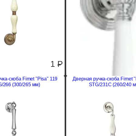
1
P
ка-скоба Fimet "Pisa" 119
Дверная ручка-скоба Fimet "
/266 (300/265 мм)
STG/231C (260/240 м