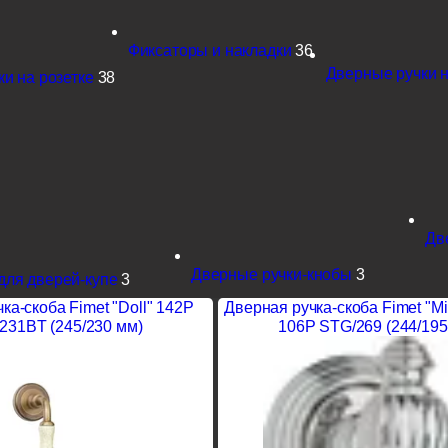
Фиксаторы и накладки
36
Дверные ручки н
и на розетке
38
Дв
Дверные ручки-кнобы
3
для дверей-купе
3
ка-скоба Fimet "Doll" 142P
Дверная ручка-скоба Fimet "Mi
231BT (245/230 мм)
106P STG/269 (244/195