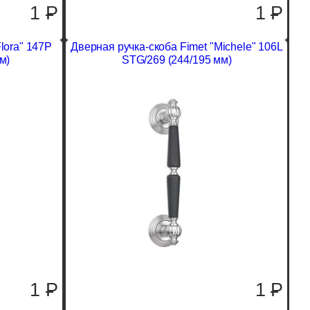
1
P
1
P
lora" 147P
Дверная ручка-скоба Fimet "Michele" 106L
м)
STG/269 (244/195 мм)
1
P
1
P