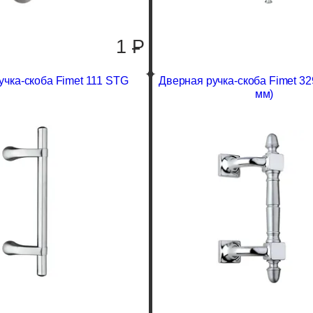
1
P
учка-скоба Fimet 111 STG
Дверная ручка-скоба Fimet 32
мм)