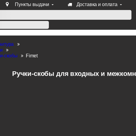
Пункты выдачи
Доставка и оплата
уб продукции Venezia, Fratelli, Tupai, Extreza, Melodia, Forme
нитура
ки
и-скобы
Fimet
Ручки-скобы для входных и межкомна