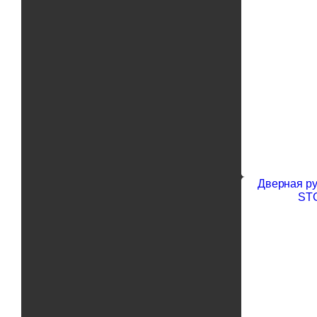
Дверная руч
STG