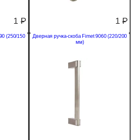
1
P
1
P
90 (250/150
Дверная ручка-скоба Fimet 9060 (220/200
мм)