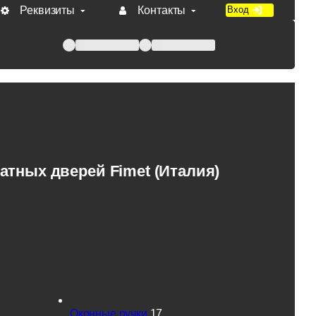
Реквизиты
Контакты
Вход
 при оплате по счету.
тных дверей Fimet (Италия)
Оконные ручки
17