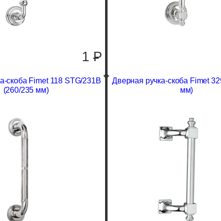
1
P
а-скоба Fimet 118 STG/231B
Дверная ручка-скоба Fimet 32
(260/235 мм)
мм)