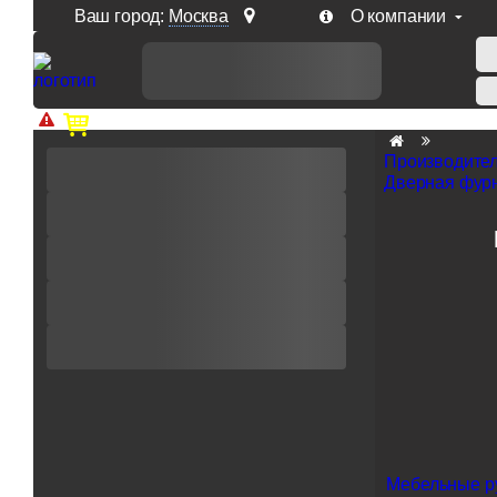
Ваш город:
Москва
О компании
Доп. скидка от цен на сайте 7% при заказе от 50 тыс. р
Производите
Дверная фурн
Мебельные р