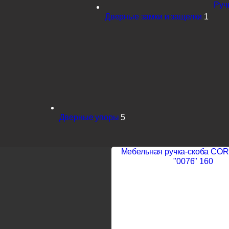
Руч
Дверные замки и защелки
1
Дверные упоры
5
Мебельная ручка-скоба CO
"0076" 160