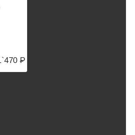
1`470
P