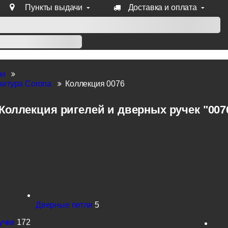
Пункты выдачи
Доставка и оплата
уб продукции Venezia, Fratelli, Tupai, Extreza, Melodia, Forme
ли
итура Corona
Коллекция 0076
Коллекция ригелей и дверных ручек "007
Дверные петли
5
учки
172