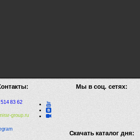
Контакты:
Мы в соц. сетях:
 514 83 62
irar-group.ru
egram
Скачать каталог дня: