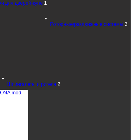
ки для дверей-купе
1
Роторные/раздвижные системы
3
Шпингалеты и ригеля
2
RONA mod.