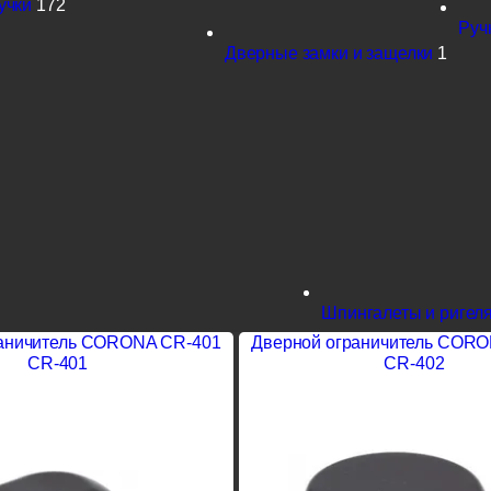
учки
172
Руч
Дверные замки и защелки
1
Шпингалеты и ригел
раничитель CORONA CR-401
Дверной ограничитель CORO
CR-401
CR-402