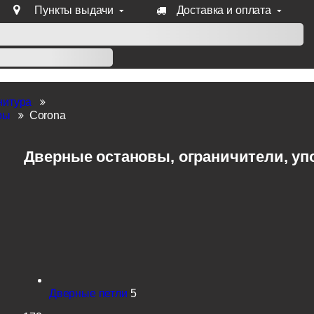
Пункты выдачи
Доставка и оплата
уб продукции Venezia, Fratelli, Tupai, Extreza, Melodia, Forme
нитура
ры
Corona
Дверные остановы, ограничители, упо
Дверные петли
5