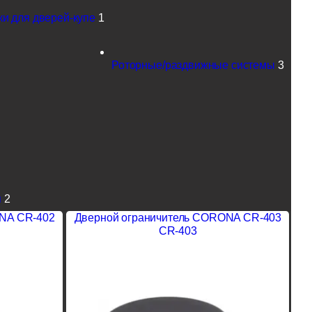
ки для дверей-купе
1
Роторные/раздвижные системы
3
я
2
NA CR-402
Дверной ограничитель CORONA CR-403
CR-403