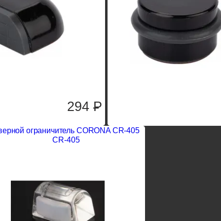
294
P
верной ограничитель CORONA CR-405
CR-405