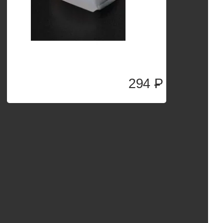
294
P