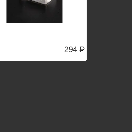
294
P