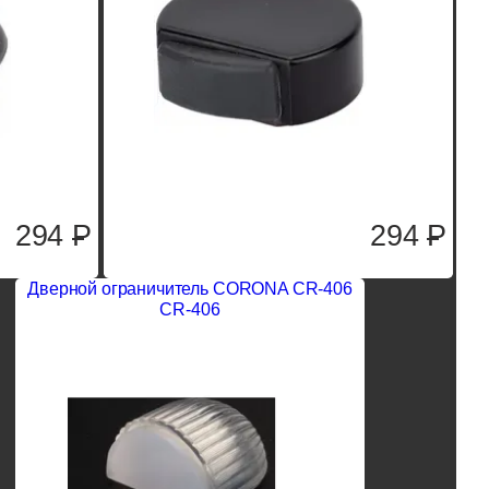
294
P
294
P
Дверной ограничитель CORONA CR-406
CR-406