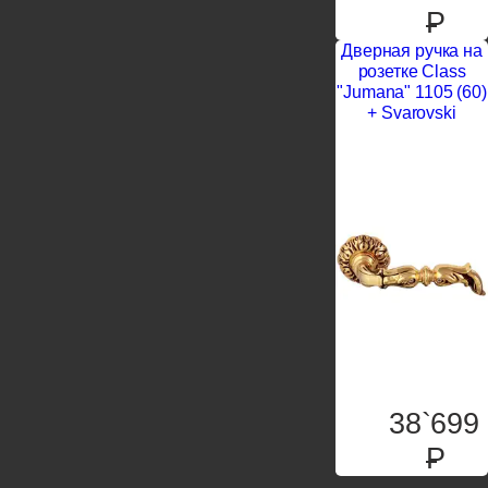
P
Дверная ручка на
розетке Class
"Jumana" 1105 (60)
+ Svarovski
38`699
P