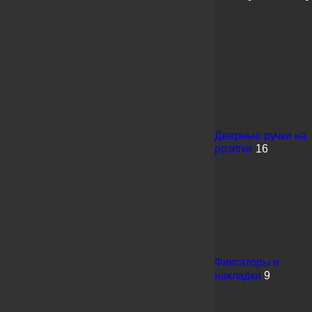
Дверные ручки на
розетке
16
Фиксаторы и
накладки
9