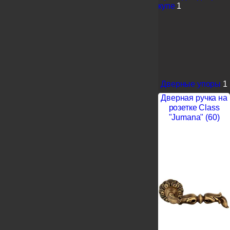
купе
1
Дверные упоры
1
Дверная ручка на
розетке Class
"Jumana" (60)