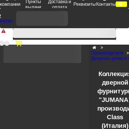
Пункты
Доставка и
компании
Реквизиты
Контакты
выдачи
оплата
Доп. скидка от цен на сайте 7% при заказе от 50 тыс. руб
продукции Venezia, Fratelli, Tupai, Extreza, Melodia, Forme при
оплате по счету.
Производители
Дверные ручки и 
Коллекци
дверной
фурниту
"JUMANA
производ
Class
(Италия)