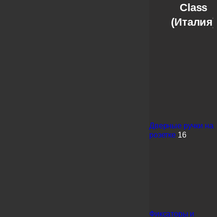
Class
(Италия)
Дверные ручки на
розетке
16
Фиксаторы и