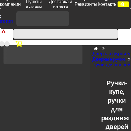
Пункты
Доставка и
компании
Реквизиты
Контакты
выдачи
оплата
Доп. скидка от цен на сайте 7% при заказе от 50 тыс. руб
продукции Venezia, Fratelli, Tupai, Extreza, Melodia, Forme при
оплате по счету.
Дверная фурниту
Дверные ручки
Ручки для дверей
Ручки-
купе,
ручки
для
раздвиж
дверей