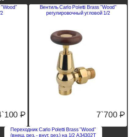
s "Wood"
Вентиль Carlo Poletti Brass "Wood"
/2
регулировочный угловой 1/2
4`100
P
7`700
P
Переходник Carlo Poletti Brass "Wood"
(внеш. рез. - внут. рез.) на 1/2 A34302T