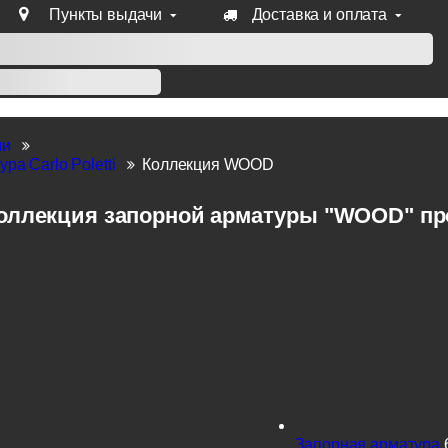
Пункты выдачи
Доставка и оплата
уб продукции Venezia, Fratelli, Tupai, Extreza, Melodia, Forme
ли
ра Carlo Poletti
Коллекция WOOD
оллекция запорной арматуры "WOOD" прои
Запорная арматура