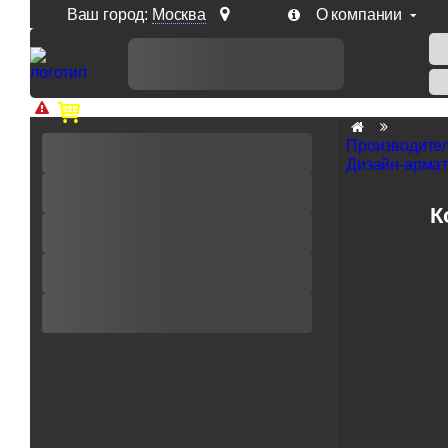
Ваш город:
Москва
О компании
Доп. скидка от цен на сайте 7% при заказе от 50 тыс. р
Производите
Дизайн-армату
К