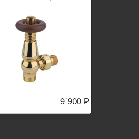
9`900
P