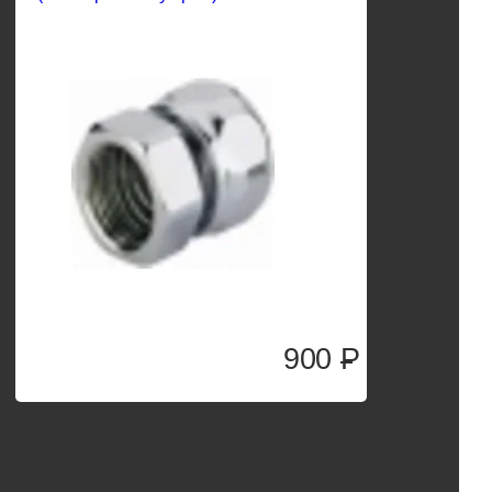
900
P