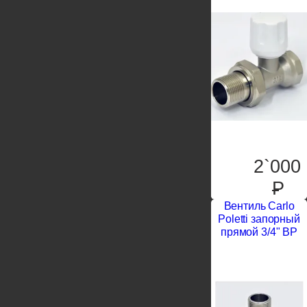
2`000
P
Вентиль Carlo
Poletti запорный
прямой 3/4" ВР