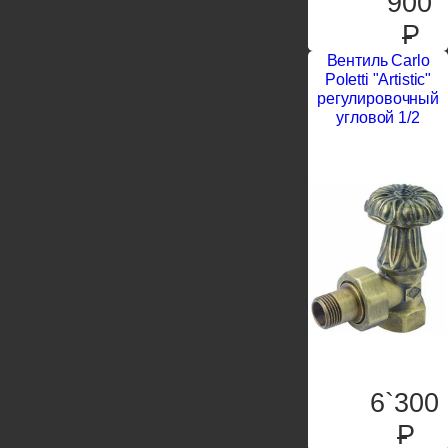
900
P
Вентиль Carlo
Poletti "Artistic"
регулировочный
угловой 1/2
6`300
P