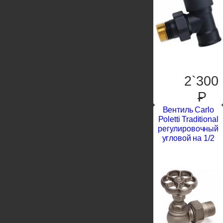
2`300
P
Вентиль Carlo
Poletti Traditional
регулировочный
угловой на 1/2