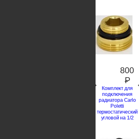
800
P
Комплект для
подключения
радиатора Carlo
Poletti
термостатический
угловой на 1/2