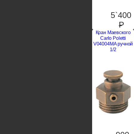
5`400
P
Кран Маевского
Carlo Poletti
V04004MA ручной
1/2