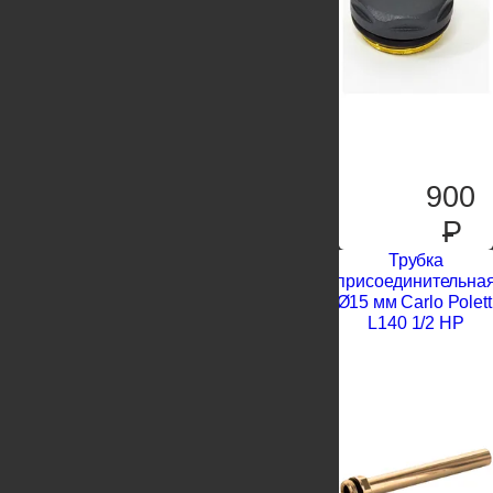
900
P
Трубка
присоединительна
Ø15 мм Carlo Polett
L140 1/2 НР