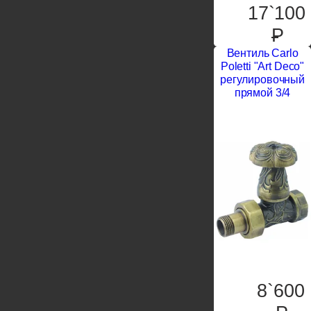
17`100
P
Вентиль Carlo
Poletti "Art Deco"
регулировочный
прямой 3/4
8`600