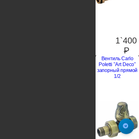
1`400
P
Вентиль Carlo
Poletti "Art Deco"
запорный прямой
1/2