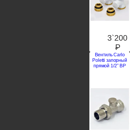
3`200
P
Вентиль Carlo
Poletti запорный
прямой 1/2" ВР