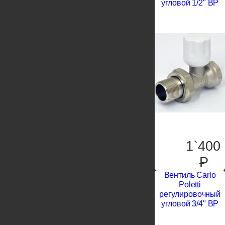
угловой 1/2" ВР
1`400
P
Вентиль Carlo
Poletti
регулировочный
угловой 3/4" ВР