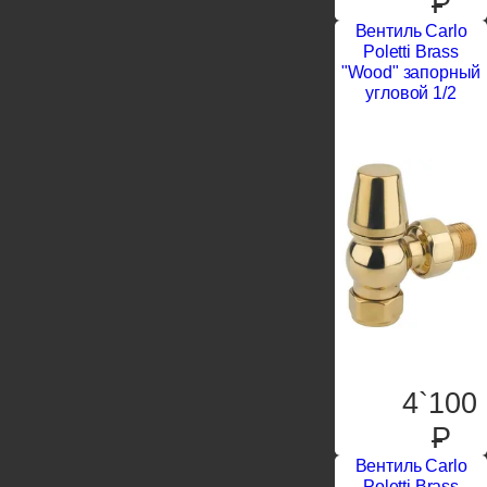
P
Вентиль Carlo
Poletti Brass
"Wood" запорный
угловой 1/2
4`100
P
Вентиль Carlo
Poletti Brass