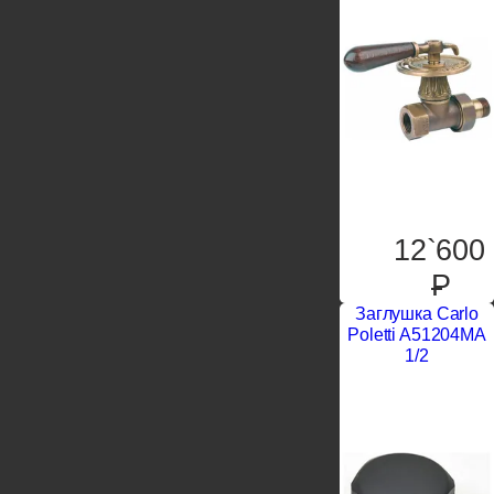
12`600
P
Заглушка Carlo
Poletti A51204MA
1/2