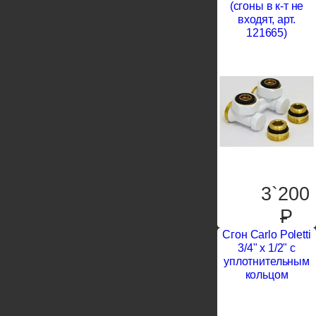
(сгоны в к-т не
входят, арт.
121665)
3`200
P
Сгон Carlo Poletti
3/4" х 1/2" с
уплотнительным
кольцом