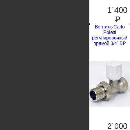
1`400
P
Вентиль Carlo
Poletti
регулировочный
прямой 3/4" ВР
2`000