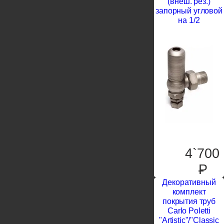
(внеш. рез.)
запорный угловой
на 1/2
4`700
P
Декоративный
комплект
покрытия труб
Carlo Poletti
"Artistic"/"Classic