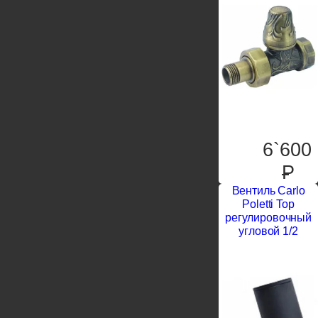
6`600
P
Вентиль Carlo
Poletti Top
регулировочный
угловой 1/2