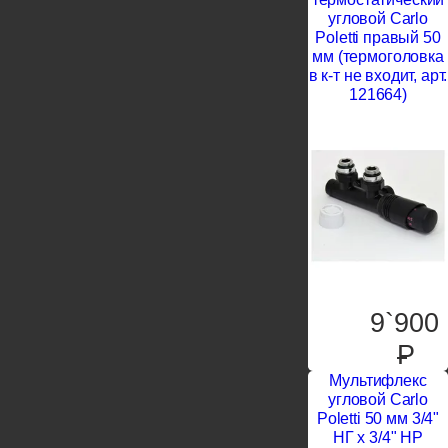
угловой Carlo
Poletti правый 50
мм (термоголовка
в к-т не входит, арт.
121664)
9`900
P
Мультифлекс
угловой Carlo
Poletti 50 мм 3/4"
НГ х 3/4" НР