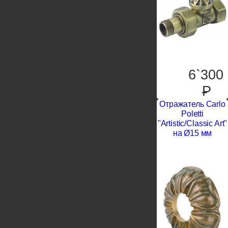
6`300
P
Отражатель Carlo
Poletti
"Artistic/Classic Art"
на Ø15 мм