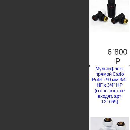
6`800
P
Мультифлекс
прямой Carlo
Poletti 50 мм 3/4"
НГ х 3/4" НР
(сгоны в к-т не
входят, арт.
121665)