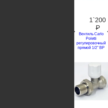
1`200
P
Вентиль Carlo
Poletti
регулировочный
прямой 1/2" ВР