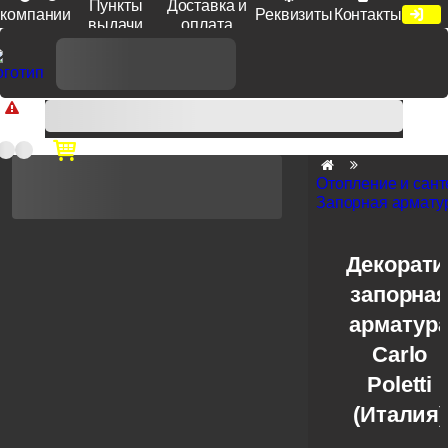
Пункты
Доставка и
компании
Реквизиты
Контакты
выдачи
оплата
Доп. скидка от цен на сайте 7% при заказе от 50 тыс. руб
продукции Venezia, Fratelli, Tupai, Extreza, Melodia, Forme при
оплате по счету.
Отопление и сант
Запорная армату
Декорати
запорна
арматур
Carlo
Poletti
(Италия)