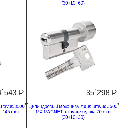
(30+10+60)
4`543
P
35`298
P
Bravus.3500
Цилиндровый механизм Abus Bravus.3500
а 145 mm
MX MAGNET ключ-вертушка 70 mm
(30+10+30)