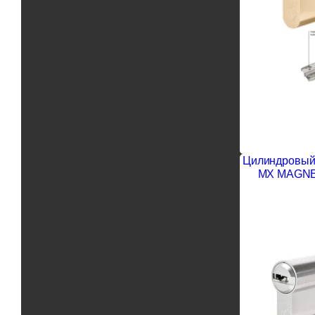
Цилиндровый 
MX MAGNET