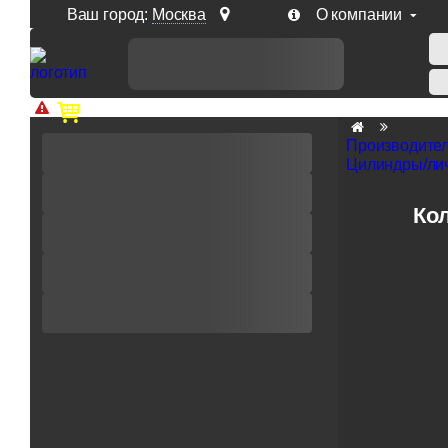
Ваш город:
Москва
О компании
Доп. скидка от цен на сайте 7% при заказе от 50 тыс. р
Производите
Цилиндры/лич
Ко