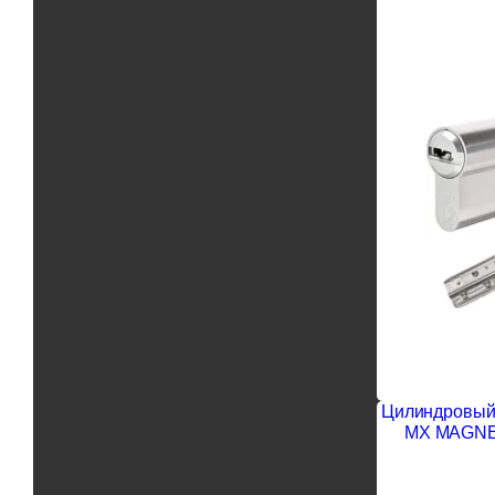
Цилиндровый 
MX MAGNET