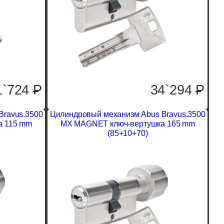
1`724
P
34`294
P
Bravus.3500
Цилиндровый механизм Abus Bravus.3500
а 115 mm
MX MAGNET ключ-вертушка 165 mm
(85+10+70)