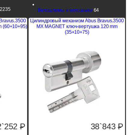
2235
Велошлемы и велозамки
64
Bravus.3500
Цилиндровый механизм Abus Bravus.3500
 (60+10+95)
MX MAGNET ключ-вертушка 120 mm
(35+10+75)
2`252
P
38`843
P