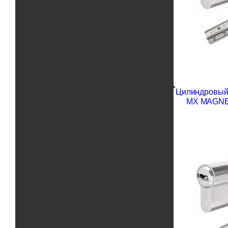
Цилиндровый 
MX MAGNET