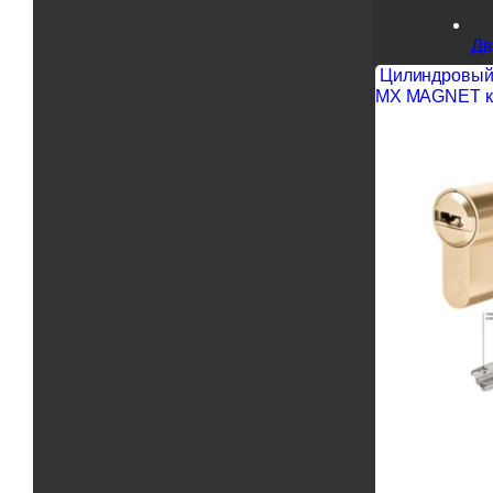
Дв
Цилиндровый 
MX MAGNET кл