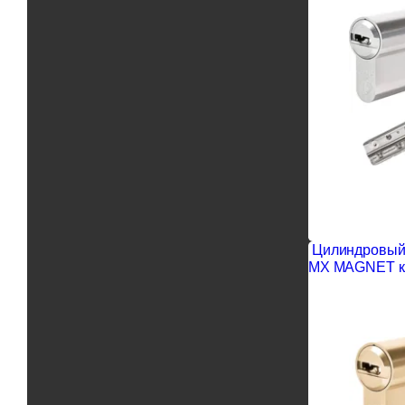
Цилиндровый 
MX MAGNET кл