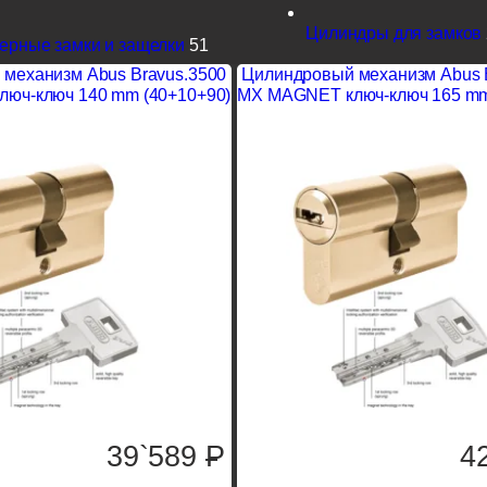
Цилиндры для замков
ерные замки и защелки
51
механизм Abus Bravus.3500
Цилиндровый механизм Abus 
юч-ключ 140 mm (40+10+90)
MX MAGNET ключ-ключ 165 mm
39`589
P
4