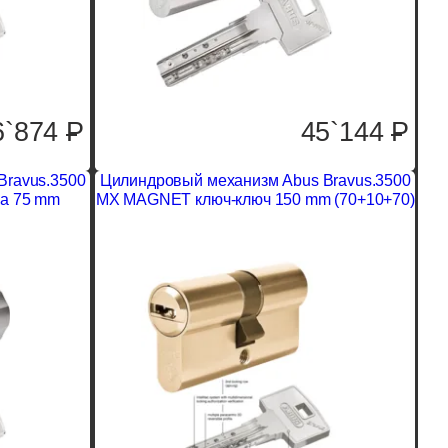
6`874
P
45`144
P
Bravus.3500
Цилиндровый механизм Abus Bravus.3500
а 75 mm
MX MAGNET ключ-ключ 150 mm (70+10+70)