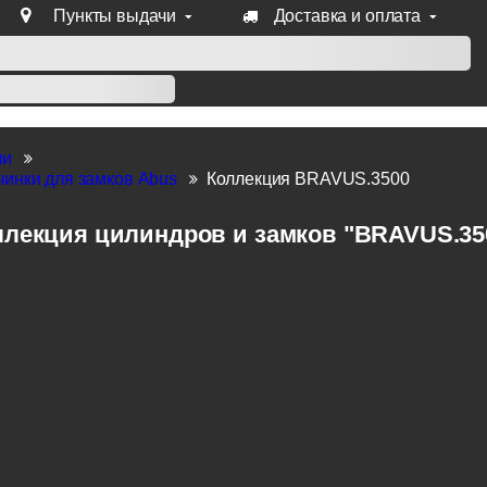
Пункты выдачи
Доставка и оплата
уб продукции Venezia, Fratelli, Tupai, Extreza, Melodia, Forme
ли
инки для замков Abus
Коллекция BRAVUS.3500
ллекция цилиндров и замков "BRAVUS.350