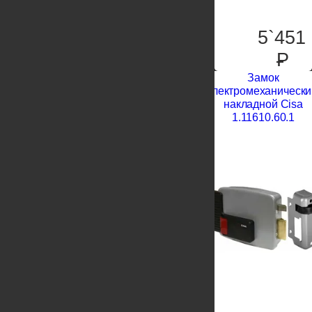
5`451
P
Замок
электромеханически
накладной Cisa
1.11610.60.1