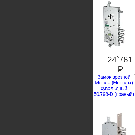
24`781
P
Замок врезной
Mottura (Моттура)
сувальдный
50.798-D (правый)