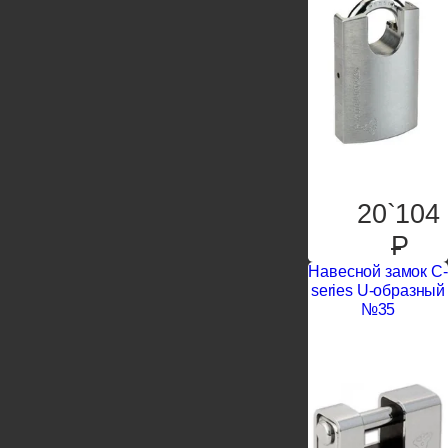
20`104
P
Навесной замок С-
series U-образный
№35