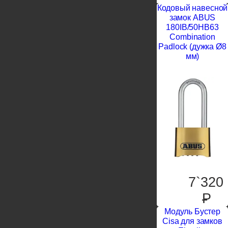
Кодовый навесной
замок ABUS
180IB/50HB63
Combination
Padlock (дужка Ø8
мм)
7`320
P
Модуль Бустер
Cisa для замков