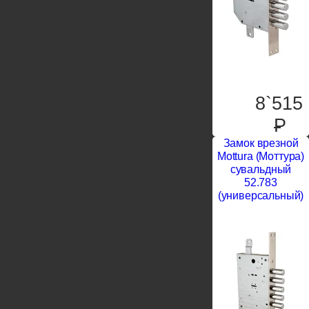
8`515
P
Замок врезной
Mottura (Моттура)
сувальдный
52.783
(универсальный)