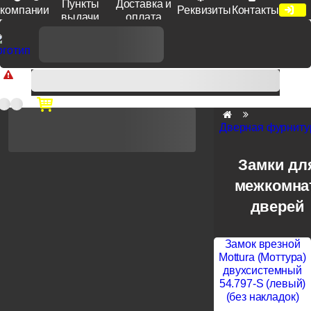
Пункты
Доставка и
компании
Реквизиты
Контакты
выдачи
оплата
Доп. скидка от цен на сайте 7% при заказе от 50 тыс. руб
продукции Venezia, Fratelli, Tupai, Extreza, Melodia, Forme при
оплате по счету.
Дверная фурниту
Замки дл
межкомна
дверей
Замок врезной
Mottura (Моттура)
двухсистемный
54.797-S (левый)
(без накладок)