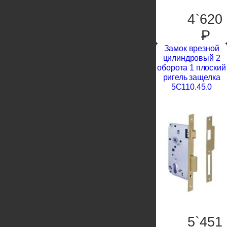
4`620
P
Замок врезной
цилиндровый 2
оборота 1 плоский
ригель защелка
5C110.45.0
5`451