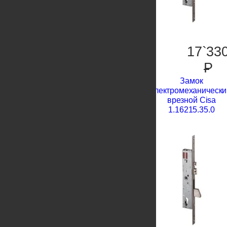
17`33
P
Замок
электромеханически
врезной Cisa
1.16215.35.0