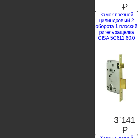
P
Замок врезной
цилиндровый 2
оборота 1 плоский
ригель защелка
CISA 5C611.60.0
3`141
P
Замок врезной