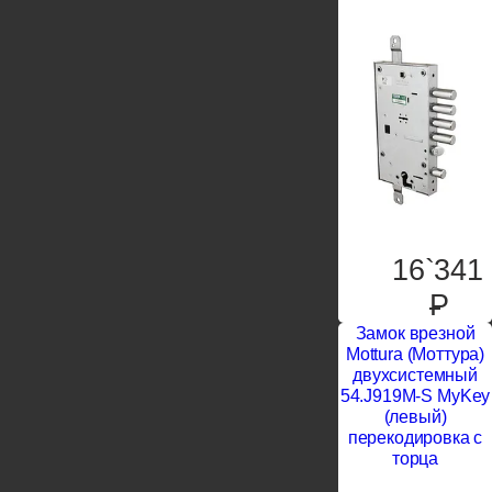
16`341
P
Замок врезной
Mottura (Моттура)
двухсистемный
54.J919M-S MyKey
(левый)
перекодировка с
торца