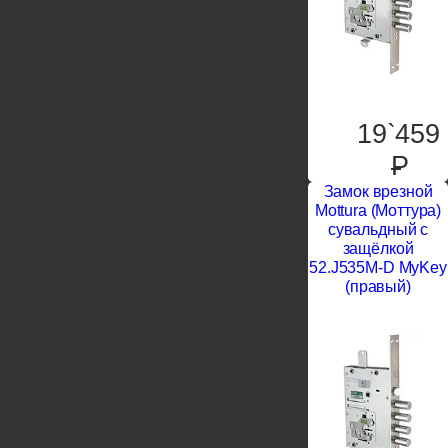
19`459
P
Замок врезной
Mottura (Моттура)
сувальдный с
защёлкой
52.J535M-D MyKey
(правый)