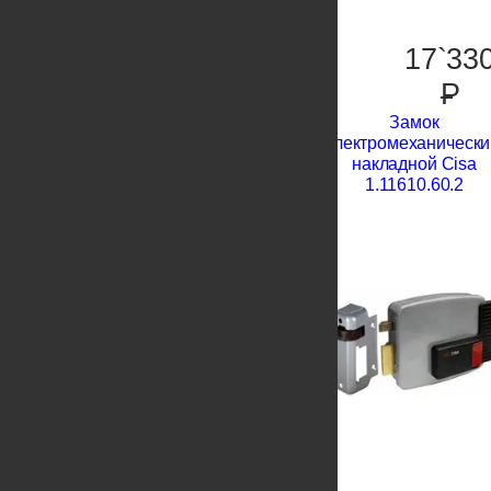
17`33
P
Замок
электромеханически
накладной Cisa
1.11610.60.2