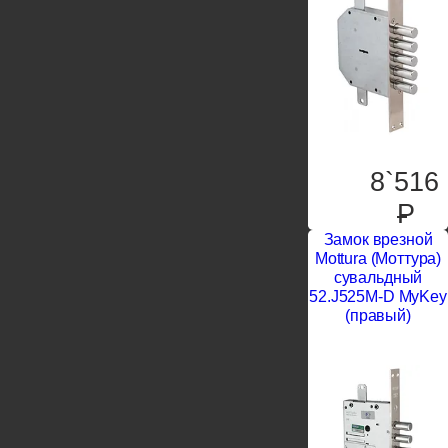
8`516
P
Замок врезной
Mottura (Моттура)
сувальдный
52.J525M-D MyKey
(правый)