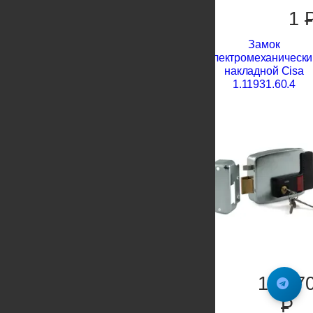
1
Замок
электромеханически
накладной Cisa
1.11931.60.4
13`37
P