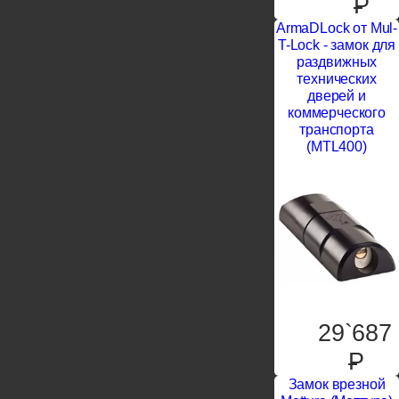
P
ArmaDLock от Mul-
T-Lock - замок для
раздвижных
технических
дверей и
коммерческого
транспорта
(MTL400)
29`687
P
Замок врезной