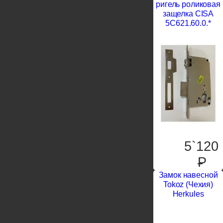
ригель роликовая
защелка CISA
5C621.60.0.*
5`120
P
Замок навесной
Tokoz (Чехия)
Herkules