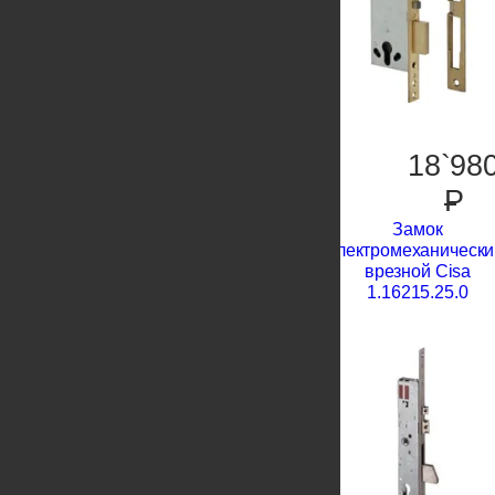
18`98
P
Замок
электромеханически
врезной Cisa
1.16215.25.0