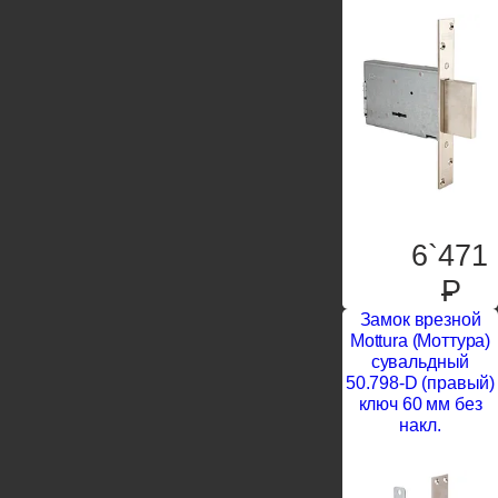
6`471
P
Замок врезной
Mottura (Моттура)
сувальдный
50.798-D (правый)
ключ 60 мм без
накл.