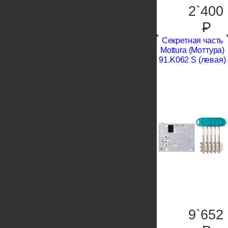
2`400
P
Секретная часть
Mottura (Моттура)
91.K062 S (левая)
9`652