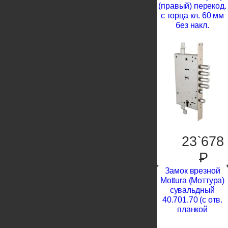
(правый) перекод.
с торца кл. 60 мм
без накл.
23`678
P
Замок врезной
Mottura (Моттура)
сувальдный
40.701.70 (с отв.
планкой