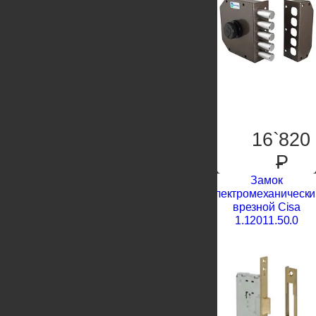
16`820
P
Замок
электромеханически
врезной Cisa
1.12011.50.0