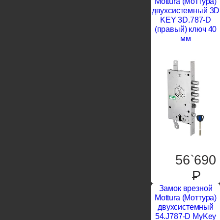
Mottura (Моттура)
двухсистемный 3D
KEY 3D.787-D
(правый) ключ 40
мм
56`690
P
Замок врезной
Mottura (Моттура)
двухсистемный
54.J787-D MyKey