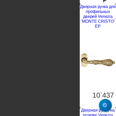
Дверная ручка для
профильных
дверей Venezia
"MONTE CRISTO"
EP
10`437
P
Дверная ручка на
розетке Venezia