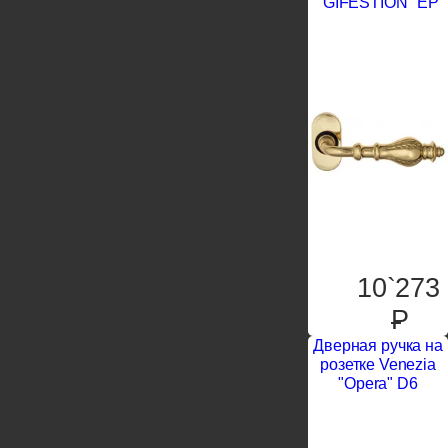
"GIFESTION" EP
10`273
P
Дверная ручка на
розетке Venezia
"Opera" D6