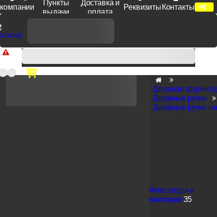
Пункты
Доставка и
компании
Реквизиты
Контакты
выдачи
оплата
Доп. скидка от цен на сайте 7% при заказе от 50 тыс. руб
продукции Venezia, Fratelli, Tupai, Extreza, Melodia, Forme при
оплате по счету.
Дверная фурниту
Дверные ручки
Дверные ручки на
Фиксаторы и
накладки
35