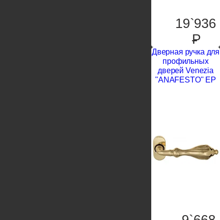
19`936
P
Дверная ручка для
профильных
дверей Venezia
"ANAFESTO" EP
9`668