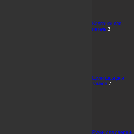
Колпачки для
петель
3
Цилиндры для
замков
7
Ручки для дверей-