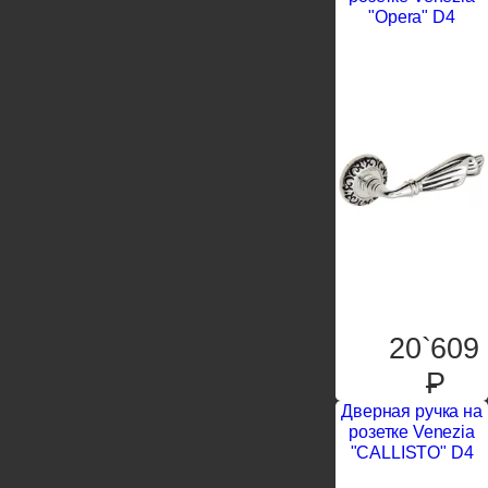
"Opera" D4
20`609
P
Дверная ручка на
розетке Venezia
"CALLISTO" D4