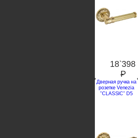
18`398
P
Дверная ручка на
розетке Venezia
"CLASSIC" D5