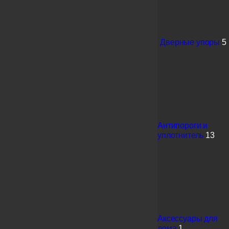
Дверные упоры
5
Антипороги и
уплотнитель
13
Аксессуары для
дома
1