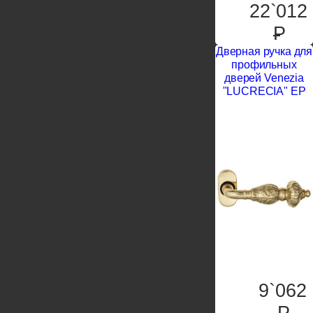
22`012
P
Дверная ручка для
профильных
дверей Venezia
"LUCRECIA" EP
9`062
P