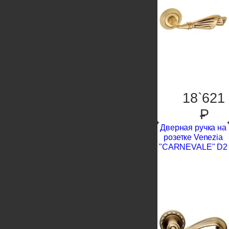
18`621
P
Дверная ручка на
розетке Venezia
"CARNEVALE" D2