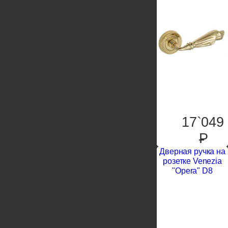
17`049
P
Дверная ручка на
розетке Venezia
"Opera" D8