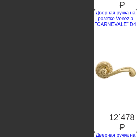
P
Дверная ручка на
розетке Venezia
"CARNEVALE" D4
12`478
P
Дверная ручка на