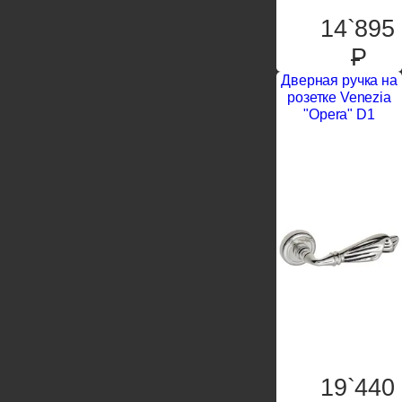
14`895
P
Дверная ручка на
розетке Venezia
"Opera" D1
19`440