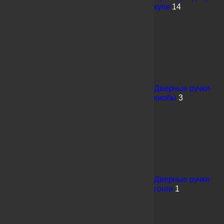
купе
14
Дверные ручки-
кнобы
3
Дверные ручки-
гонги
1