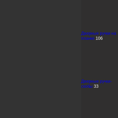
Дверные ручки на
планке
106
Дверные ручки-
скобы
33