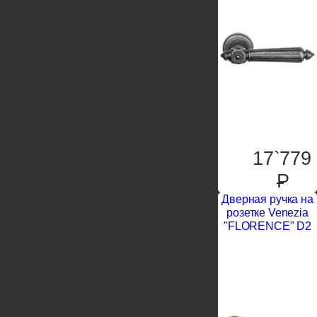
17`779
P
Дверная ручка на
розетке Venezia
"FLORENCE" D2