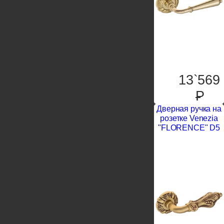
13`569
P
Дверная ручка на
розетке Venezia
"FLORENCE" D5