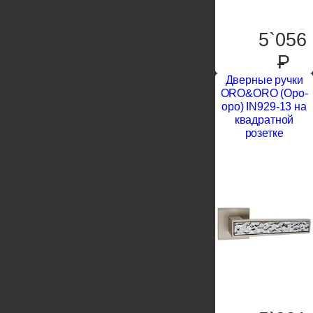
5`056
P
Дверные ручки
ORO&ORO (Оро-
оро) IN929-13 на
квадратной
розетке