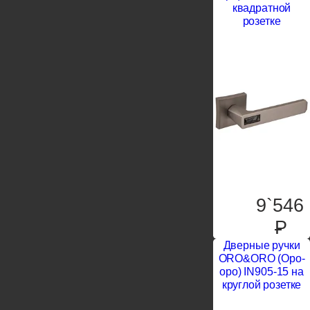
квадратной
розетке
9`546
P
Дверные ручки
ORO&ORO (Оро-
оро) IN905-15 на
круглой розетке