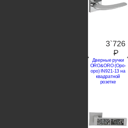
3`726
P
Дверные ручки
ORO&ORO (Оро-
оро) IN921-13 на
квадратной
розетке