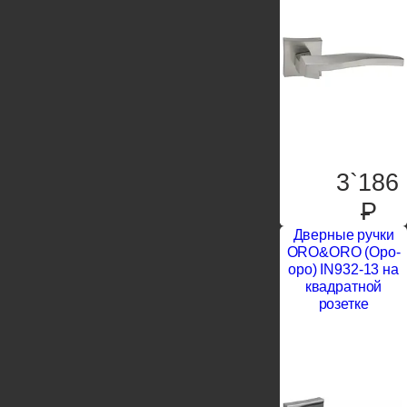
3`186
P
Дверные ручки
ORO&ORO (Оро-
оро) IN932-13 на
квадратной
розетке