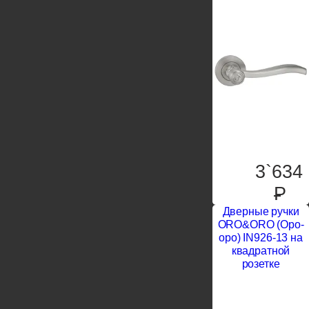
3`634
P
Дверные ручки
ORO&ORO (Оро-
оро) IN926-13 на
квадратной
розетке