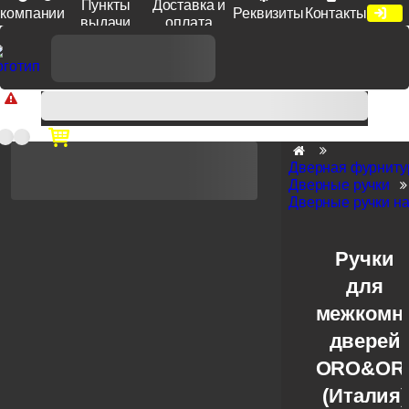
Пункты
Доставка и
компании
Реквизиты
Контакты
выдачи
оплата
Доп. скидка от цен на сайте 7% при заказе от 50 тыс. руб
продукции Venezia, Fratelli, Tupai, Extreza, Melodia, Forme при
оплате по счету.
Дверная фурниту
Дверные ручки
Дверные ручки на
Ручки
для
межкомн
дверей
ORO&OR
(Италия)