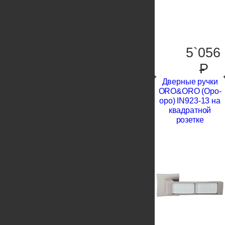
5`056
P
Дверные ручки
ORO&ORO (Оро-
оро) IN923-13 на
квадратной
розетке