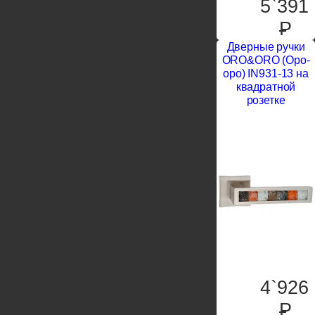
5`391
P
Дверные ручки
ORO&ORO (Оро-
оро) IN931-13 на
квадратной
розетке
4`926
P