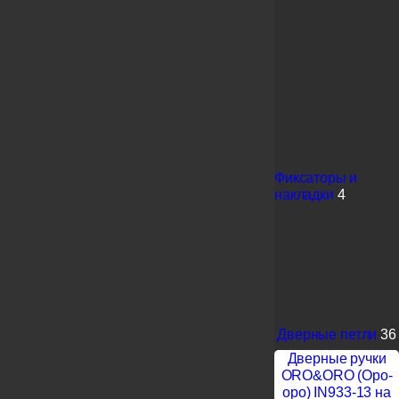
Фиксаторы и
накладки
4
Дверные петли
36
Дверные ручки
ORO&ORO (Оро-
оро) IN933-13 на