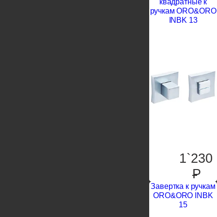
квадратные к
ручкам ORO&ORO
INBK 13
1`230
P
Завертка к ручкам
ORO&ORO INBK
15