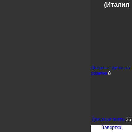
(Италия)
Дверные ручки на
розетке
8
Дверные петли
36
Завертка