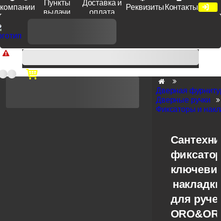
Пункты
Доставка и
компании
Реквизиты
Контакты
выдачи
оплата
Доп. скидка от цен на сайте 7% при заказе от 50 тыс. руб
продукции Venezia, Fratelli, Tupai, Extreza, Melodia, Forme при
оплате по счету.
Дверная фурниту
Дверные ручки
Фиксаторы и накл
Сантехни
фиксато
ключеви
накладк
для руче
ORO&OR