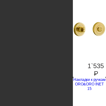
1`535
P
Накладки к ручкам
ORO&ORO INET
15