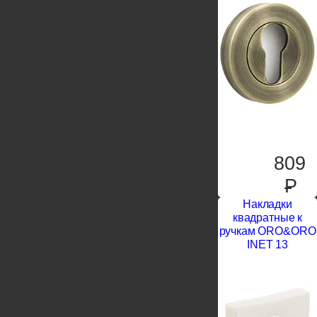
809
P
Накладки
квадратные к
ручкам ORO&ORO
INET 13