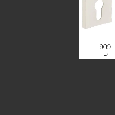
909
P