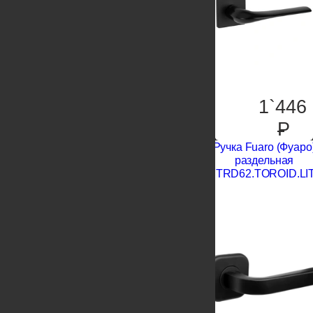
1`446
P
Ручка Fuaro (Фуаро
раздельная
K.TRD62.TOROID.LI