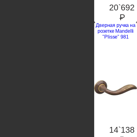
20`692
P
Дверная ручка на
розетке Mandelli
"Plisse" 981
14`138