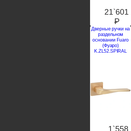
21`601
P
Дверные ручки на
раздельном
основании Fuaro
(Фуаро)
K.ZL52.SPIRAL
1`558