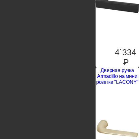
4`334
P
Дверная ручка
Armadillo на мини
розетке "LACONY"