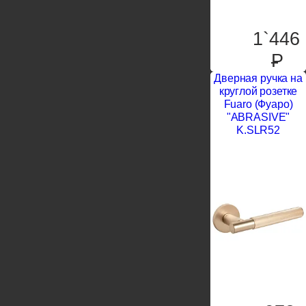
1`446
P
Дверная ручка на
круглой розетке
Fuaro (Фуаро)
"ABRASIVE"
K.SLR52