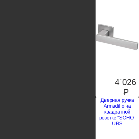
4`026
P
Дверная ручка
Armadillo на
квадратной
розетке "SOHO"
URS