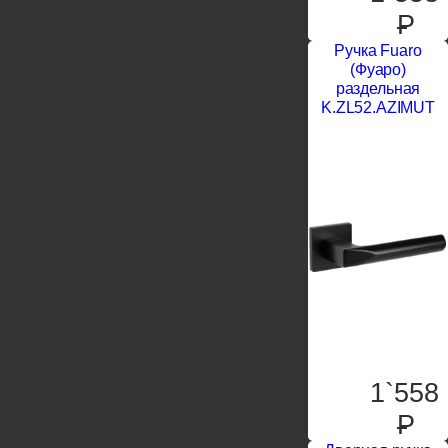
P
Ручка Fuaro
(Фуаро)
раздельная
K.ZL52.AZIMUT
1`558
P