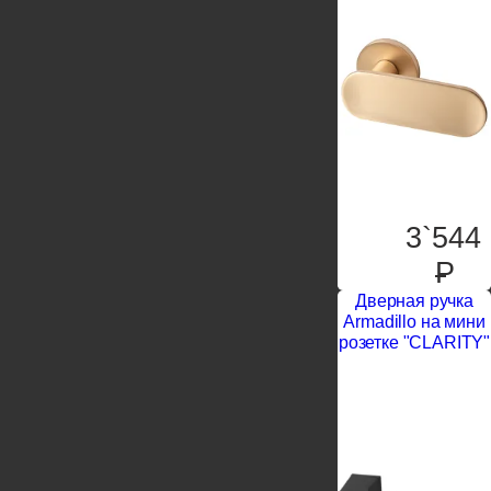
3`544
P
Дверная ручка
Armadillo на мини
розетке "CLARITY"