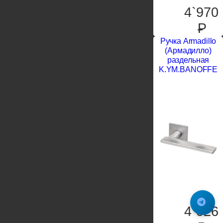
4`970
P
Ручка Armadillo
(Армадилло)
раздельная
K.YM.BANOFFE
4`026