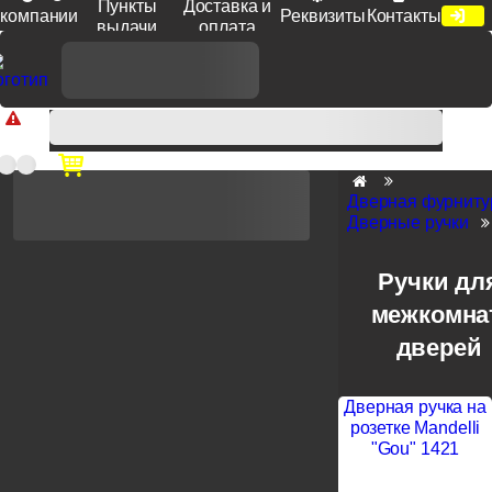
Пункты
Доставка и
компании
Реквизиты
Контакты
выдачи
оплата
Доп. скидка от цен на сайте 7% при заказе от 50 тыс. руб
продукции Venezia, Fratelli, Tupai, Extreza, Melodia, Forme при
оплате по счету.
Дверная фурниту
Дверные ручки
Ручки дл
межкомна
дверей
Дверная ручка на
розетке Mandelli
"Gou" 1421