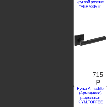
круглой розетке
"ABRASIVE"
715
P
Ручка Armadillo
(Армадилло)
раздельная
K.YM.TOFFEE