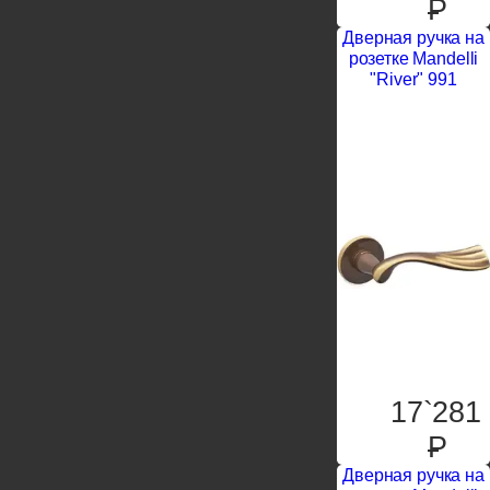
P
Дверная ручка на
розетке Mandelli
"River" 991
17`281
P
Дверная ручка на