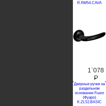
R.RM54.CAVA
1`078
P
Дверные ручки на
раздельном
основании Fuaro
(Фуаро)
K.ZL52.BASIC