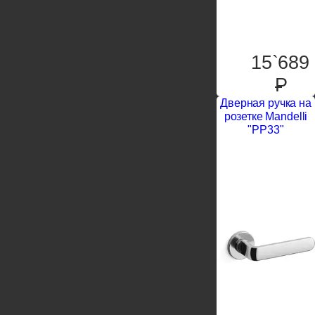
15`689
P
Дверная ручка на
розетке Mandelli
"PP33"