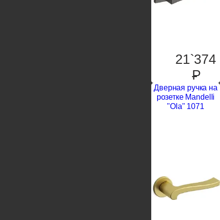
21`374
P
Дверная ручка на
розетке Mandelli
"Ola" 1071