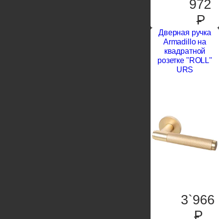
972
P
Дверная ручка
Armadillo на
квадратной
розетке "ROLL"
URS
3`966
P