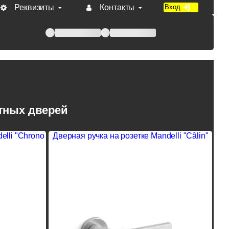
Реквизиты
Контакты
Вход
 при оплате по счету.
тных дверей
elli "Chrono
Дверная ручка на розетке Mandelli "Сâlin"