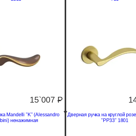
1
15`007
P
а Mandelli "K" (Alessandro
Дверная ручка на круглой розе
bini) ненажимная
"PP33" 1801