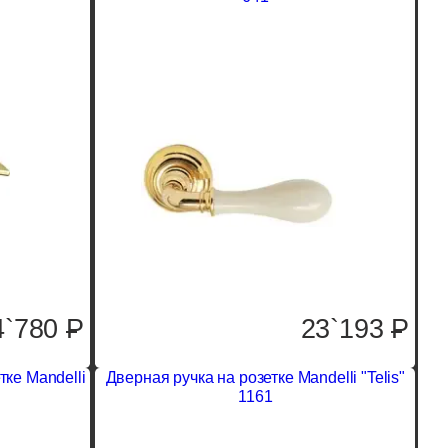
4`780
P
23`193
P
тке Mandelli
Дверная ручка на розетке Mandelli "Telis"
1161