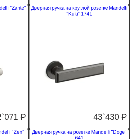
elli "Zante"
Дверная ручка на круглой розетке Mandelli
"Kuki" 1741
43`430
P
2`071
P
delli "Zen"
Дверная ручка на розетке Mandelli "Doge"
641