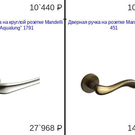
10`440
P
1
 на круглой розетке Mandelli
Дверная ручка на розетке Mand
"Aqualung" 1791
451
27`968
P
1