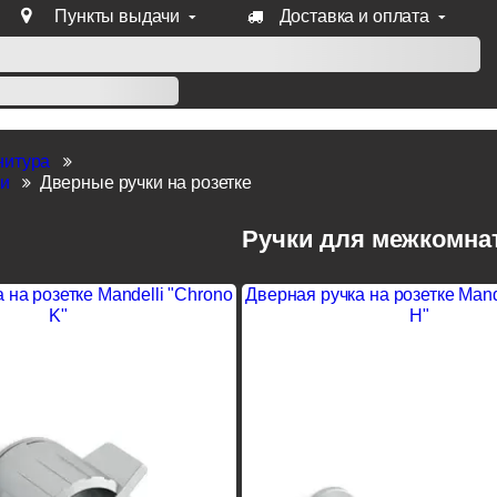
Пункты выдачи
Доставка и оплата
уб продукции Venezia, Fratelli, Tupai, Extreza, Melodia, Forme
нитура
ки
Дверные ручки на розетке
Ручки для межкомна
 на розетке Mandelli "Chrono
Дверная ручка на розетке Mand
K"
H"