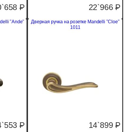
0`658
P
22`966
P
elli "Ande"
Дверная ручка на розетке Mandelli "Cloe"
1011
4`553
P
14`899
P