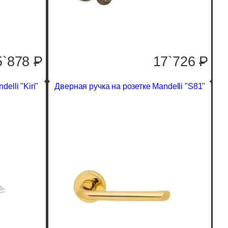
5`878
P
17`726
P
elli "Kiri"
Дверная ручка на розетке Mandelli "S81"