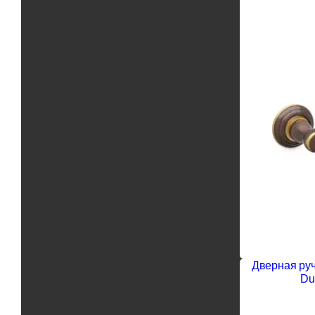
Дверная ручк
Du