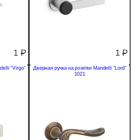
1
P
1
P
elli "Virgo"
Дверная ручка на розетке Mandelli "Lord"
1021