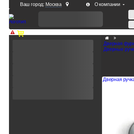
Ваш город:
Москва
О компании
Доп. скидка от цен на сайте 7% при заказе от 50 тыс. р
Дверная фур
Дверные руч
Дверная ручка