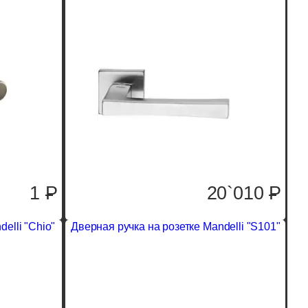
1
P
20`010
P
elli "Chio"
Дверная ручка на розетке Mandelli "S101"