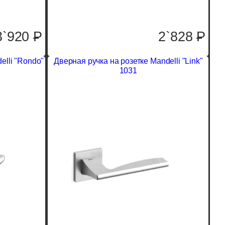
2`828
P
3`920
P
elli "Rondo"
Дверная ручка на розетке Mandelli "Link"
1031