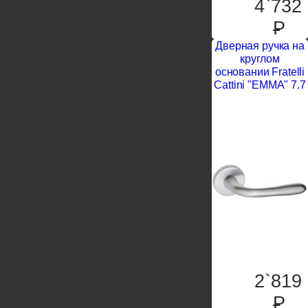
4`732
P
Дверная ручка на
круглом
основании Fratelli
Cattini "EMMA" 7.7
2`819
P