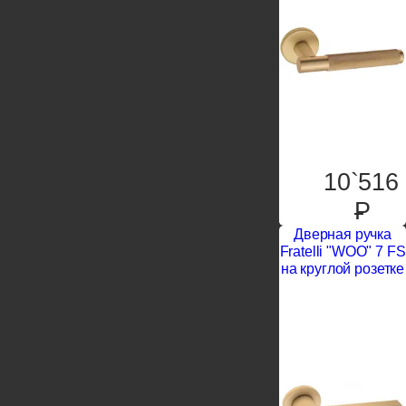
10`516
P
Дверная ручка
Fratelli "WOO" 7 FS
на круглой розетке