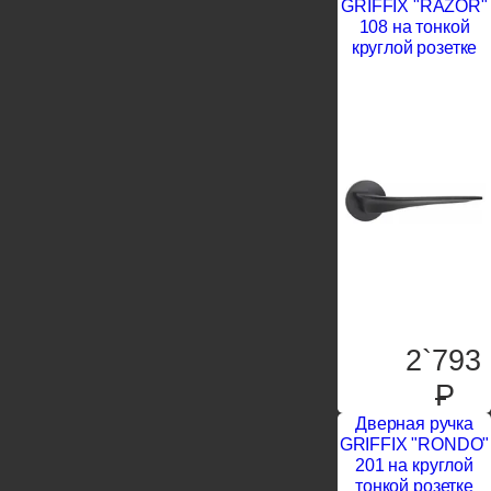
GRIFFIX "RAZOR"
108 на тонкой
круглой розетке
2`793
P
Дверная ручка
GRIFFIX "RONDO"
201 на круглой
тонкой розетке