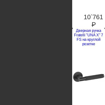
10`761
P
Дверная ручка
Fratelli "UNA X" 7
FS на круглой
розетке