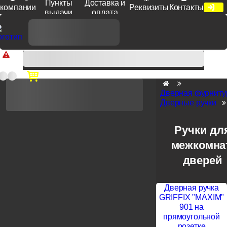
Пункты
Доставка и
компании
Реквизиты
Контакты
выдачи
оплата
Доп. скидка от цен на сайте 7% при заказе от 50 тыс. руб
продукции Venezia, Fratelli, Tupai, Extreza, Melodia, Forme при
оплате по счету.
Дверная фурниту
Дверные ручки
Ручки дл
межкомна
дверей
Дверная ручка
GRIFFIX "MAXIM"
901 на
прямоугольной
розетке