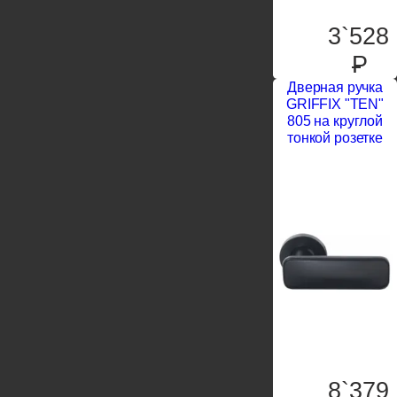
3`528
P
Дверная ручка
GRIFFIX "TEN"
805 на круглой
тонкой розетке
8`379