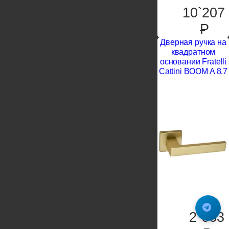
10`207
P
Дверная ручка на
квадратном
основании Fratelli
Cattini BOOM A 8.7
2`663