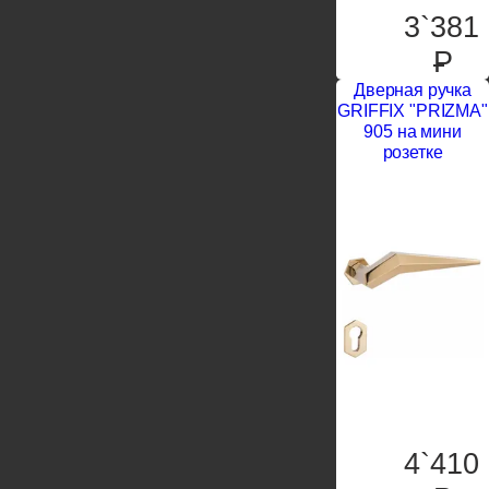
3`381
P
Дверная ручка
GRIFFIX "PRIZMA"
905 на мини
розетке
4`410