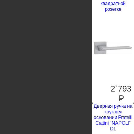
квадратной
розетке
2`793
P
Дверная ручка на
круглом
основании Fratelli
Cattini "NAPOLI"
D1