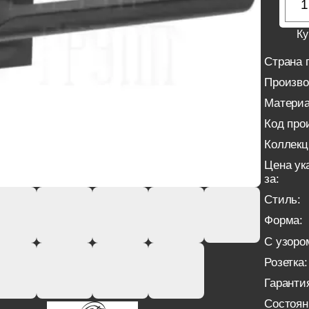
Ку
Страна 
Произво
Материа
Код про
Коллекц
Цена ук
за:
Стиль:
Форма:
С узоро
Розетка:
Гаранти
Состоян