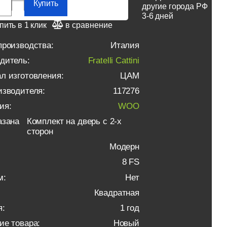
Купить
другие города РФ
3-6 дней
пить в 1 клик
в сравнение
производства:
Италия
дитель:
Fratelli Cattini
л изготовления:
ЦАМ
изводителя:
117276
ия:
WOO
азана
Комплект на дверь с 2-х
сторон
Модерн
8 FS
м:
Нет
Квадратная
я:
1 год
ие товара:
Новый