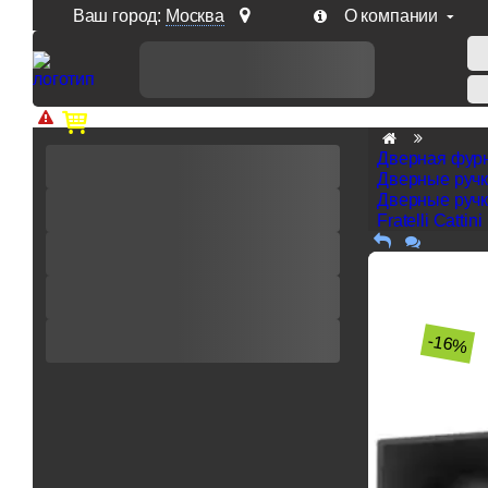
Ваш город:
Москва
О компании
Доп. скидка от цен на сайте 7% при заказе от 50 тыс. р
Дверная фур
Дверные руч
Дверные ручк
Fratelli Cattini
-16%