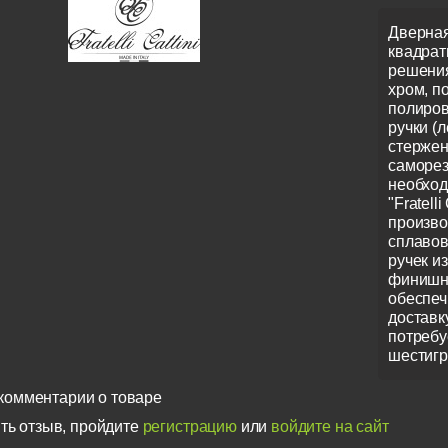
Дверная
квадрат
решения
хром, п
полиров
ручки (
стержен
саморез
необход
"Fratell
произво
сплавов
ручек и
финишно
обеспеч
доставк
потребу
шестигр
комментарии о товаре
ть отзыв, пройдите
регистрацию
или
войдите на сайт