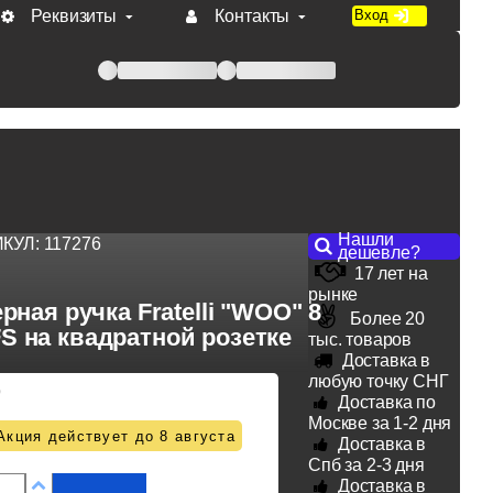
Реквизиты
Контакты
Вход
 при оплате по счету.
Нашли
ИКУЛ:
117276
дешевле?
17 лет на
рынке
рная ручка Fratelli "WOO" 8
Более 20
S на квадратной розетке
тыс. товаров
Доставка в
любую точку СНГ
9
Доставка по
Москве за 1-2 дня
Акция действует до 8 августа
Доставка в
Спб за 2-3 дня
Доставка в