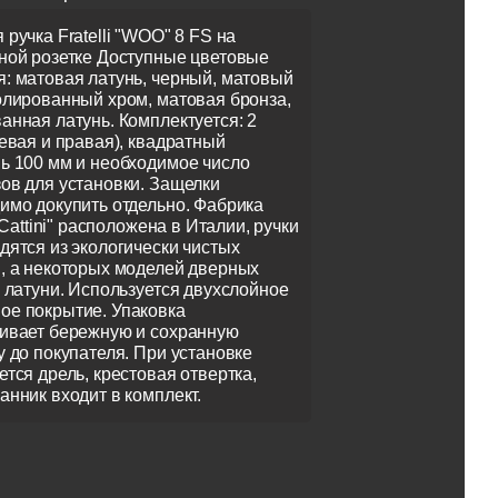
 ручка Fratelli "WOO" 8 FS на
ной розетке Доступные цветовые
: матовая латунь, черный, матовый
олированный хром, матовая бронза,
анная латунь. Комплектуется: 2
левая и правая), квадратный
ь 100 мм и необходимое число
ов для установки. Защелки
имо докупить отдельно. Фабрика
i Cattini" расположена в Италии, ручки
дятся из экологически чистых
, а некоторых моделей дверных
з латуни. Используется двухслойное
е покрытие. Упаковка
ивает бережную и сохранную
у до покупателя. При установке
ется дрель, крестовая отвертка,
анник входит в комплект.