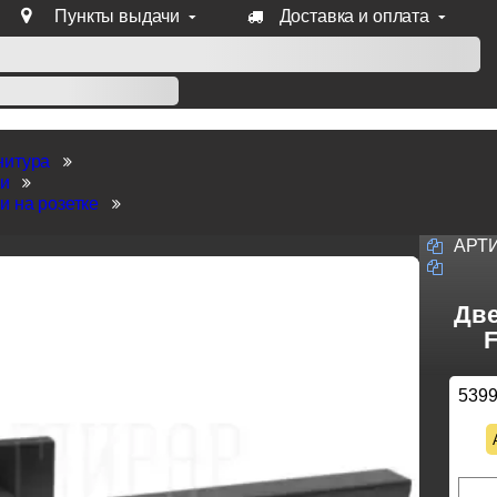
Пункты выдачи
Доставка и оплата
уб продукции Venezia, Fratelli, Tupai, Extreza, Melodia, Forme
нитура
ки
и на розетке
АРТ
Две
F
539