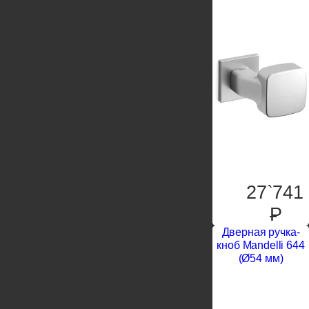
27`741
P
Дверная ручка-
кноб Mandelli 644
(Ø54 мм)