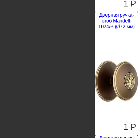
1
P
Дверная ручка-
кноб Mandelli
1024/B (Ø72 мм)
1
P