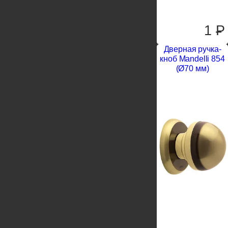
1
P
Дверная ручка-
кноб Mandelli 854
(Ø70 мм)