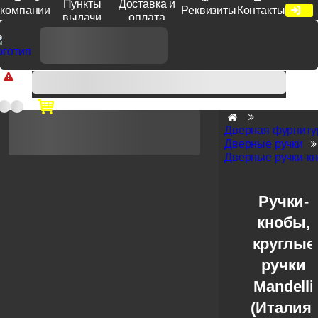
Пункты
Доставка и
компании
Реквизиты
Контакты
выдачи
оплата
Доп. скидка от цен на сайте 7% при заказе от 50 тыс. руб
продукции Venezia, Fratelli, Tupai, Extreza, Melodia, Forme при
оплате по счету.
Дверная фурниту
Дверные ручки
Дверные ручки-к
Ручки-
кнобы,
круглые
ручки
Mandelli
(Италия)