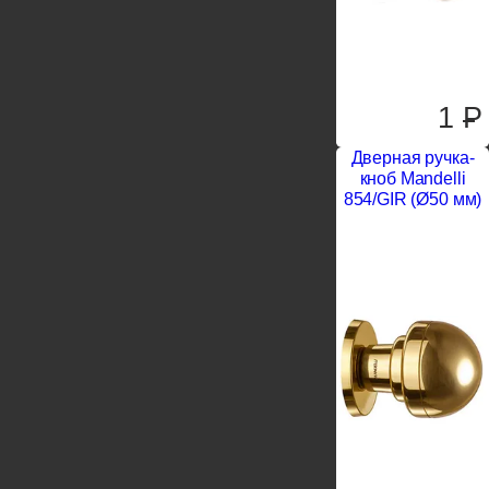
1
P
Дверная ручка-
кноб Mandelli
854/GIR (Ø50 мм)