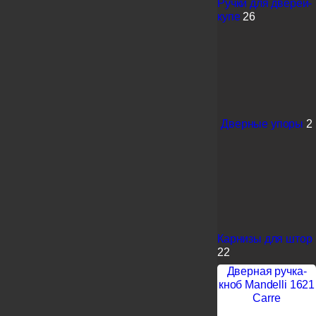
Ручки для дверей-
купе
26
Дверные упоры
2
Карнизы для штор
22
Дверная ручка-
кноб Mandelli 1621
Carre