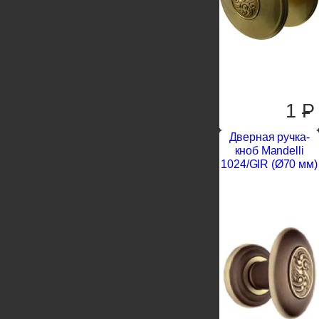
1
P
Дверная ручка-
кноб Mandelli
1024/GIR (Ø70 мм)