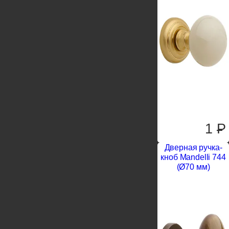
1
P
Дверная ручка-
кноб Mandelli 744
(Ø70 мм)