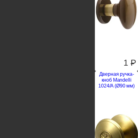
1
P
Дверная ручка-
кноб Mandelli
1024/A (Ø90 мм)