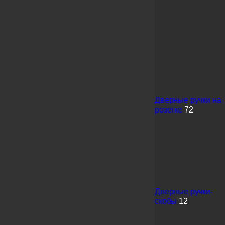
Дверные ручки на
розетке
72
Дверные ручки-
скобы
12