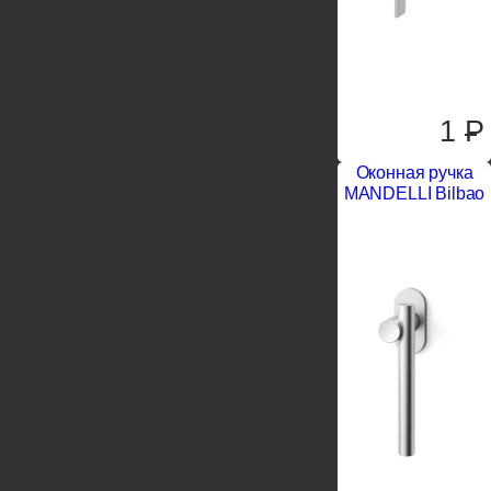
1
P
Оконная ручка
MANDELLI Bilbao