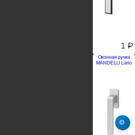
1
P
Оконная ручка
MANDELLI Lario