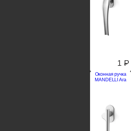
1
P
Оконная ручка
MANDELLI Ara