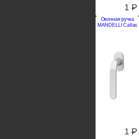
1
P
Оконная ручка
MANDELLI Callas
1
P