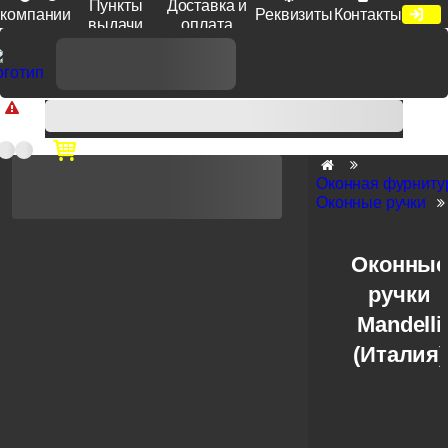
Пункты
Доставка и
компании
Реквизиты
Контакты
выдачи
оплата
Доп. скидка от цен на сайте 7% при заказе от 50 тыс. руб
продукции Venezia, Fratelli, Tupai, Extreza, Melodia, Forme при
оплате по счету.
Оконная фурниту
Оконные ручки
Оконны
ручки
Mandelli
(Италия)