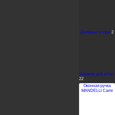
Дверные упоры
2
Карнизы для штор
22
Оконная ручка
MANDELLI Carre