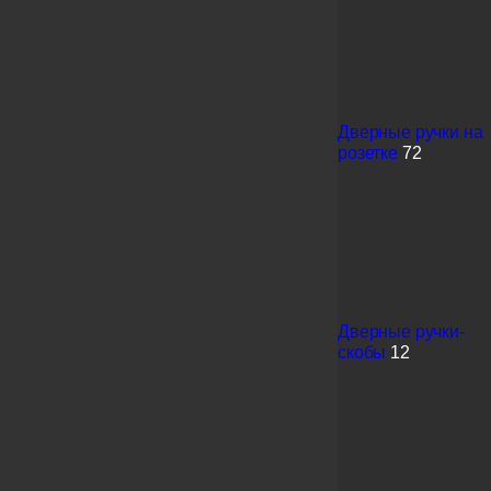
Дверные ручки на
розетке
72
Дверные ручки-
скобы
12