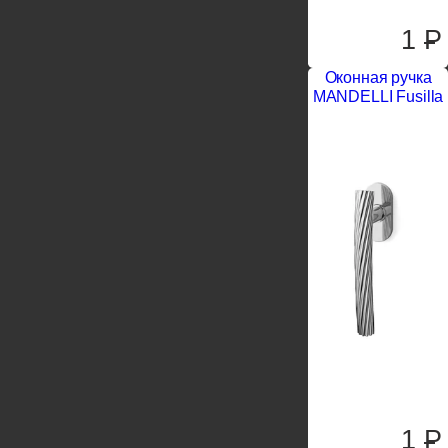
1
P
Оконная ручка
MANDELLI Fusilla
1
P