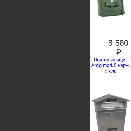
8`580
P
Почтовый ящик
Amig mod. 5 нерж.
сталь