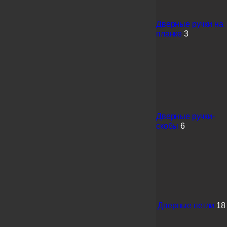
Дверные ручки на
планке
3
Дверные ручки-
скобы
6
Дверные петли
18