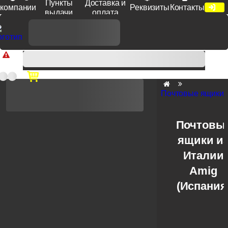
Пункты
Доставка и
компании
Реквизиты
Контакты
выдачи
оплата
Доп. скидка от цен на сайте 7% при заказе от 50 тыс. руб
продукции Venezia, Fratelli, Tupai, Extreza, Melodia, Forme при
оплате по счету.
Почтовые ящики
Почтовы
ящики и
Италии
Amig
(Испания