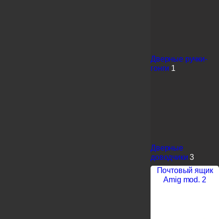
Дверные ручки-
гонги
1
Дверные
доводчики
3
Почтовый ящик
Amig mod. 2