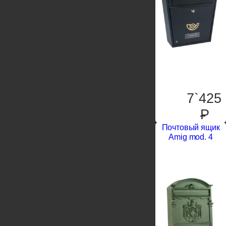
7`425
P
Почтовый ящик
Amig mod. 4