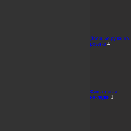
Дверные ручки на
розетке
4
Фиксаторы и
накладки
1