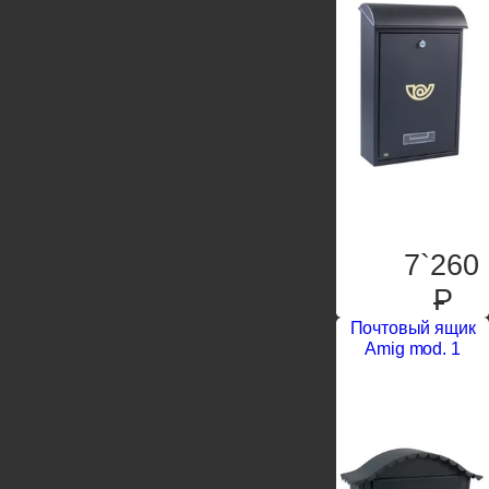
7`260
P
Почтовый ящик
Amig mod. 1