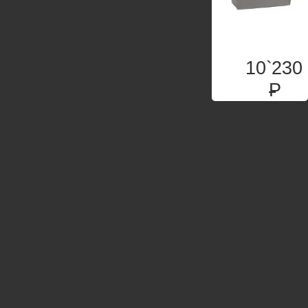
10`230
P