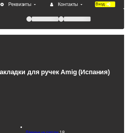
Реквизиты
Контакты
Вход
 при оплате по счету.
кладки для ручек Amig (Испания)
Дверные петли
18