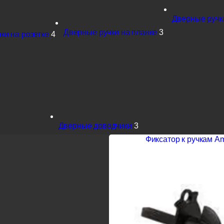
Дверные ручк
Дверные ручки на планке
3
ки на розетке
4
Дверные доводчики
3
Фиксатор к ручкам A