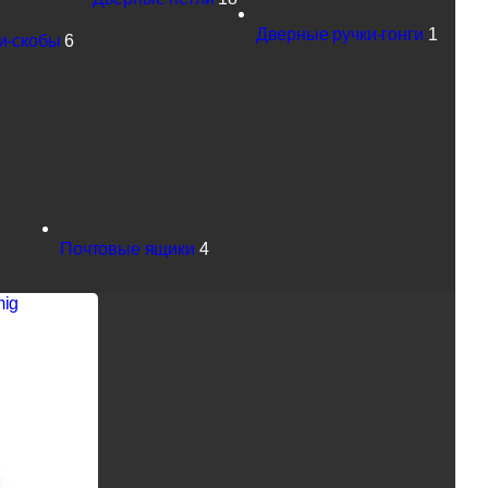
Дверные ручки-гонги
1
и-скобы
6
Почтовые ящики
4
mig