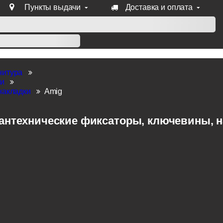
Пункты выдачи
Доставка и оплата
уб продукции Venezia, Fratelli, Tupai, Extreza, Melodia, Forme
нитура
ки
накладки
Amig
антехнические фиксаторы, ключевины, на