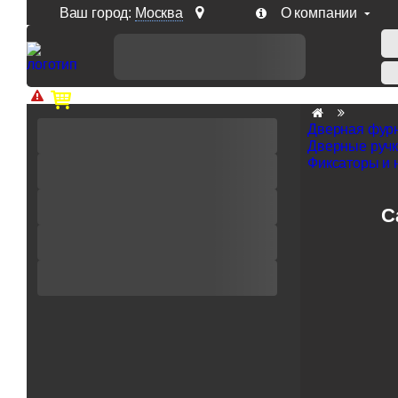
Ваш город:
Москва
О компании
Доп. скидка от цен на сайте 7% при заказе от 50 тыс. р
Дверная фур
Дверные руч
Фиксаторы и 
С