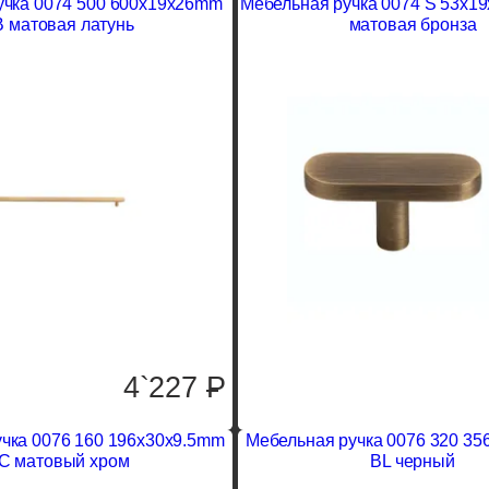
учка 0074 500 600x19x26mm
Мебельная ручка 0074 S 53x
 матовая латунь
матовая бронза
4`227
P
чка 0076 160 196x30x9.5mm
Мебельная ручка 0076 320 3
C матовый хром
BL черный