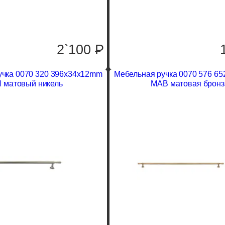
2`100
P
учка 0070 320 396x34x12mm
Мебельная ручка 0070 576 6
 матовый никель
MAB матовая бронз