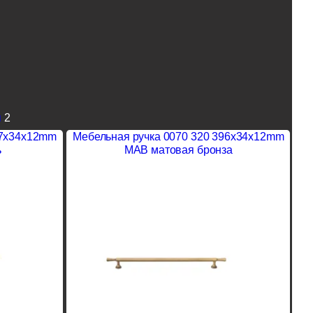
я
2
37x34x12mm
Мебельная ручка 0070 320 396x34x12mm
ь
MAB матовая бронза