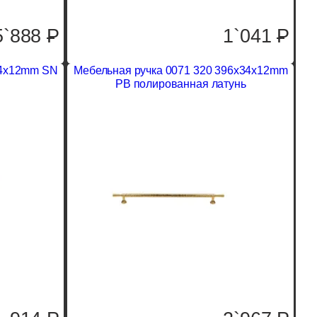
5`888
P
1`041
P
34x12mm SN
Мебельная ручка 0071 320 396x34x12mm
PB полированная латунь