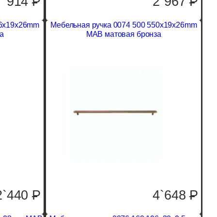
914
P
2`967
P
06x19x26mm
Мебельная ручка 0074 500 550x19x26mm
а
MAB матовая бронза
2`440
P
4`648
P