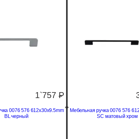
1`757
P
чка 0076 576 612x30x9.5mm
Мебельная ручка 0076 576 6
BL черный
SC матовый хром