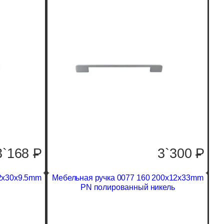
3`168
P
3`300
P
12x30x9.5mm
Мебельная ручка 0077 160 200x12x33mm
PN полированный никель