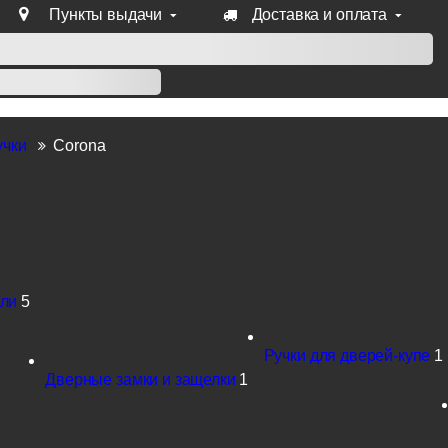
Пункты выдачи
Доставка и оплата
уб продукции Venezia, Fratelli, Tupai, Extreza, Melodia, Forme
учки
Corona
тли
5
Ручки для дверей-купе
1
Дверные замки и защелки
1