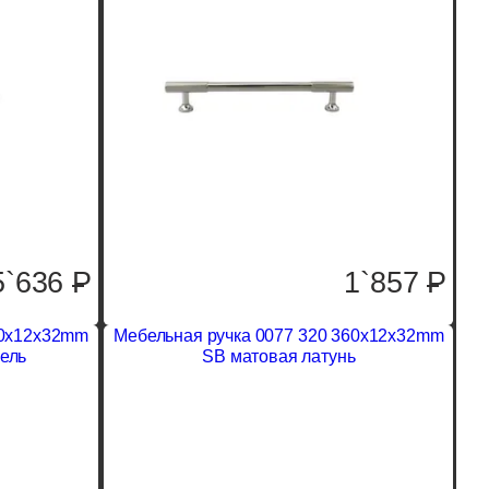
5`636
P
1`857
P
60x12x32mm
Мебельная ручка 0077 320 360x12x32mm
ель
SB матовая латунь