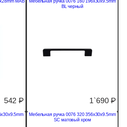
19x28mm MAB
Мебельная ручка 0076 160 196x30x9.5mm
BL черный
542
P
1`690
P
56x30x9.5mm
Мебельная ручка 0076 320 356x30x9.5mm
SC матовый хром