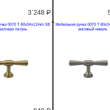
3`248
P
учка 0070 T 80x34x12mm SB
Мебельная ручка 0070 T 80x
матовая латунь
матовый никель