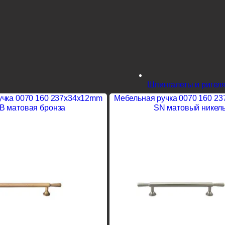
Шпингалеты и ригел
учка 0070 160 237x34x12mm
Мебельная ручка 0070 160 2
B матовая бронза
SN матовый никел