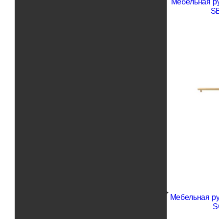
Мебельная р
SB
Мебельная ру
S