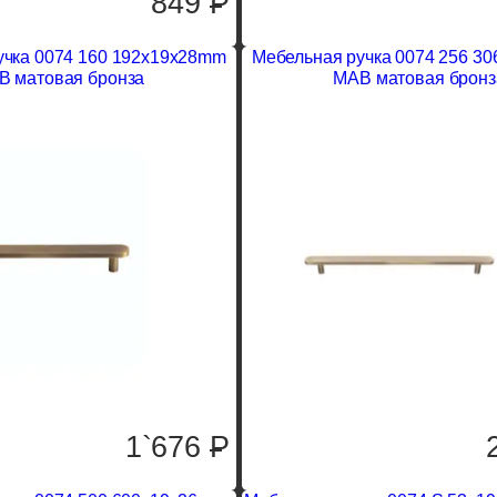
849
P
учка 0074 160 192x19x28mm
Мебельная ручка 0074 256 3
B матовая бронза
MAB матовая бронз
1`676
P