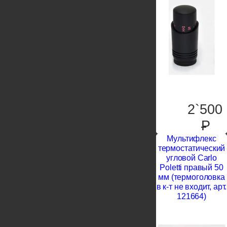
2`500
P
Мультифлекс
термостатический
угловой Carlo
Poletti правый 50
мм (термоголовка
в к-т не входит, арт.
121664)