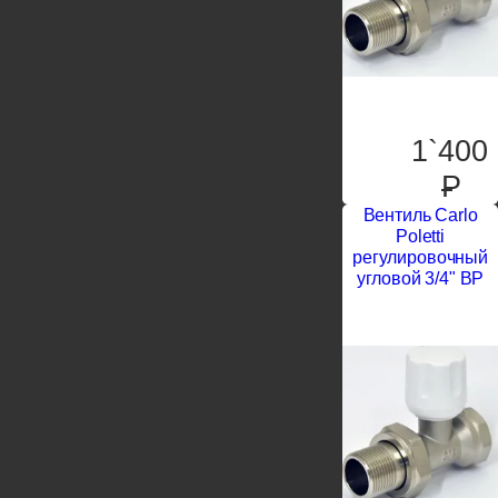
1`400
P
Вентиль Carlo
Poletti
регулировочный
угловой 3/4" ВР