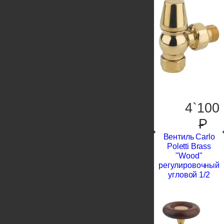
4`100
P
Вентиль Carlo
Poletti Brass
"Wood"
регулировочный
угловой 1/2