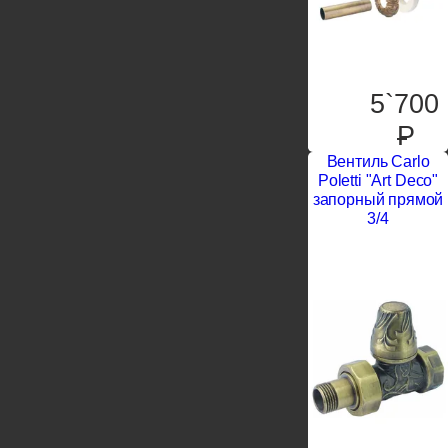
5`700
P
Вентиль Carlo
Poletti "Art Deco"
запорный прямой
3/4