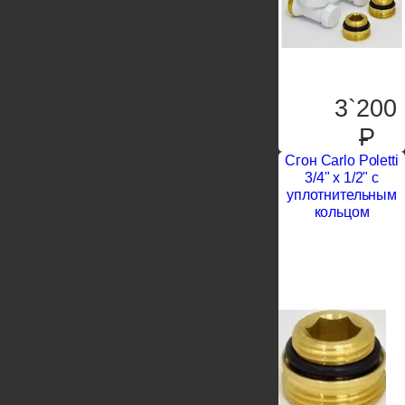
3`200
P
Сгон Carlo Poletti
3/4" х 1/2" с
уплотнительным
кольцом