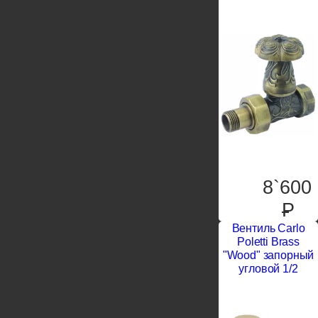
8`600
P
Вентиль Carlo
Poletti Brass
"Wood" запорный
угловой 1/2