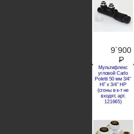
9`900
P
Мультифлекс
угловой Carlo
Poletti 50 мм 3/4"
НГ х 3/4" НР
(сгоны в к-т не
входят, арт.
121665)