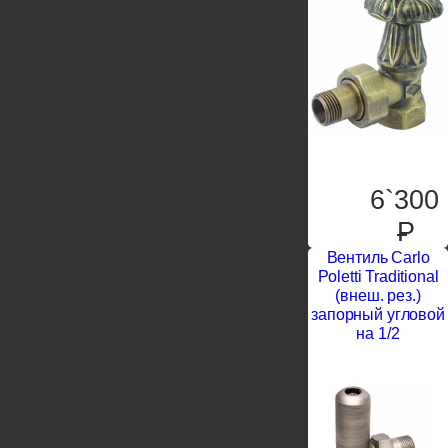
6`300
P
Вентиль Carlo
Poletti Traditional
(внеш. рез.)
запорный угловой
на 1/2