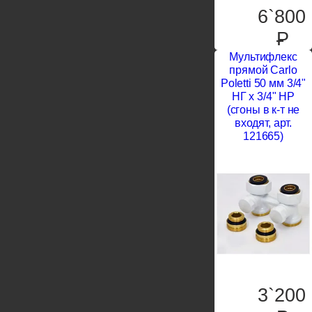
6`800
P
Мультифлекс
прямой Carlo
Poletti 50 мм 3/4"
НГ х 3/4" НР
(сгоны в к-т не
входят, арт.
121665)
3`200