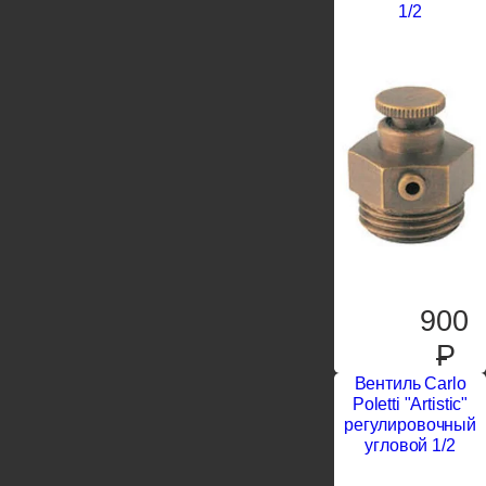
1/2
900
P
Вентиль Carlo
Poletti "Artistic"
регулировочный
угловой 1/2