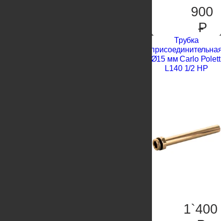
900
P
Трубка
присоединительна
Ø15 мм Carlo Polett
L140 1/2 НР
1`400