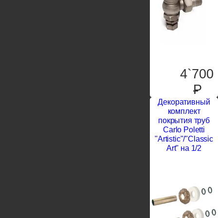
4`700
P
Декоративный
комплект
покрытия труб
Carlo Poletti
"Artistic"/"Classic
Art" на 1/2