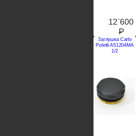
12`600
P
Заглушка Carlo
Poletti A51204MA
1/2