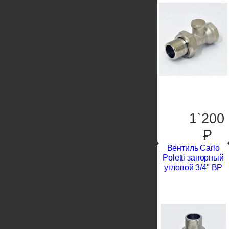
1`200
P
Вентиль Carlo
Poletti запорный
угловой 3/4" ВР