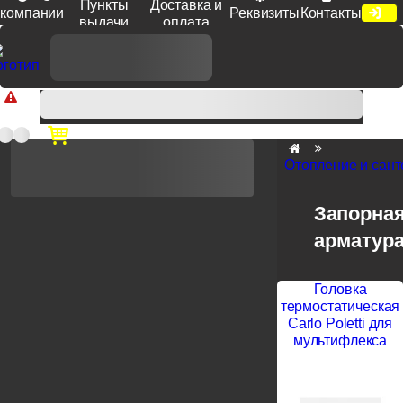
Пункты
Доставка и
компании
Реквизиты
Контакты
выдачи
оплата
Доп. скидка от цен на сайте 7% при заказе от 50 тыс. руб
продукции Venezia, Fratelli, Tupai, Extreza, Melodia, Forme при
оплате по счету.
Отопление и сант
Запорна
арматур
Головка
термостатическая
Carlo Poletti для
мультифлекса