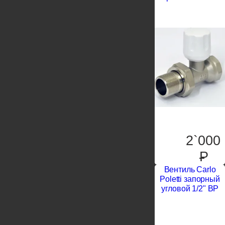
2`000
P
Вентиль Carlo
Poletti запорный
угловой 1/2" ВР