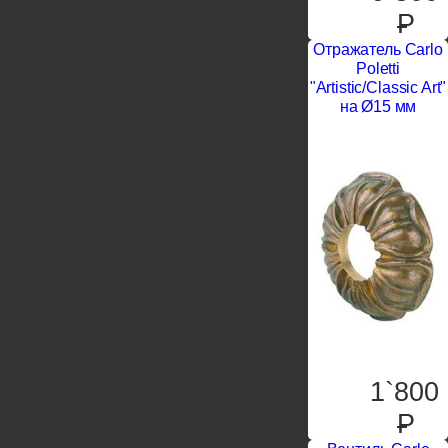
P
Отражатель Carlo
Poletti
"Artistic/Classic Art"
на Ø15 мм
1`800
P