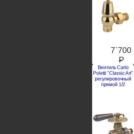
7`700
P
Вентиль Carlo
Poletti "Classic Art"
регулировочный
прямой 1/2