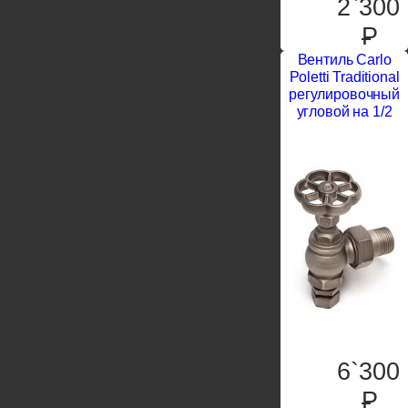
2`300
P
Вентиль Carlo
Poletti Traditional
регулировочный
угловой на 1/2
6`300
P