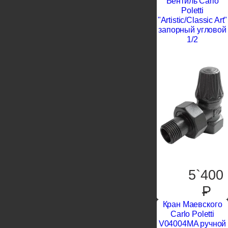
Вентиль Carlo
Poletti
"Artistic/Classic Art"
запорный угловой
1/2
5`400
P
Кран Маевского
Carlo Poletti
V04004MA ручной