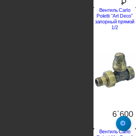
P
Вентиль Carlo
Poletti "Art Deco"
запорный прямой
1/2
6`600
P
Вентиль Carlo