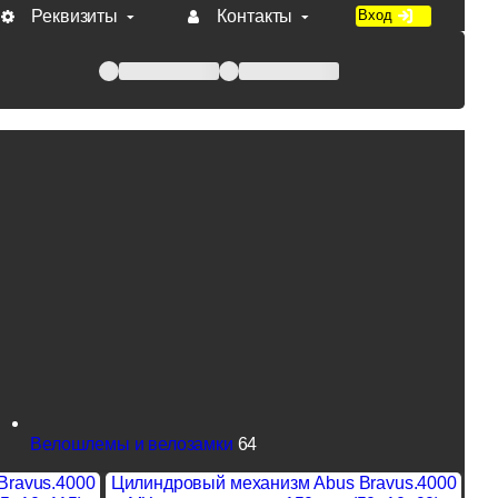
Реквизиты
Контакты
Вход
 при оплате по счету.
Велошлемы и велозамки
64
Bravus.4000
Цилиндровый механизм Abus Bravus.4000