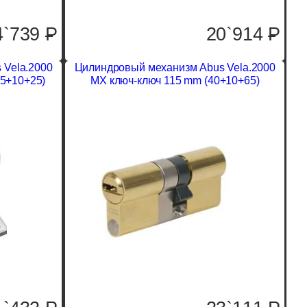
4`739
P
20`914
P
 Vela.2000
Цилиндровый механизм Abus Vela.2000
55+10+25)
MX ключ-ключ 115 mm (40+10+65)