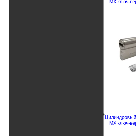
MX ключ-ве
Цилиндровый 
MX ключ-ве