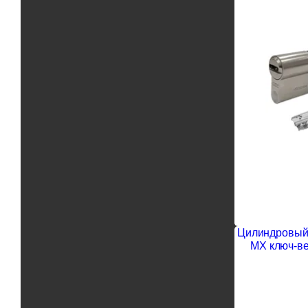
Цилиндровый 
MX ключ-ве