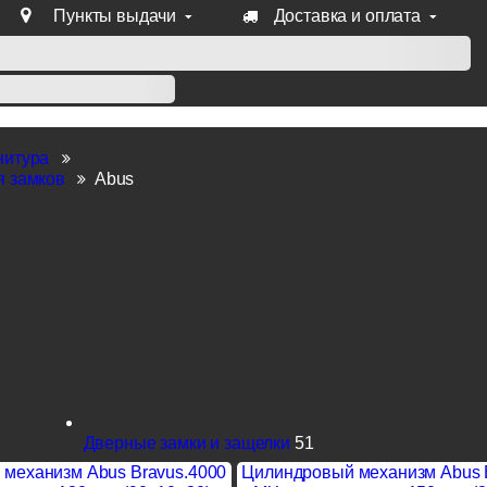
Пункты выдачи
Доставка и оплата
уб продукции Venezia, Fratelli, Tupai, Extreza, Melodia, Forme
нитура
я замков
Abus
Дверные замки и защелки
51
механизм Abus Bravus.4000
Цилиндровый механизм Abus 