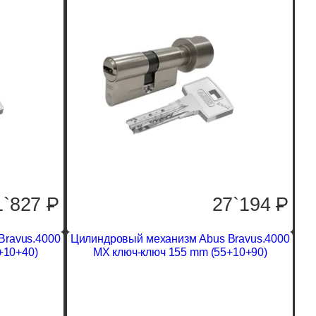
1`827
P
27`194
P
Bravus.4000
Цилиндровый механизм Abus Bravus.4000
+10+40)
MX ключ-ключ 155 mm (55+10+90)