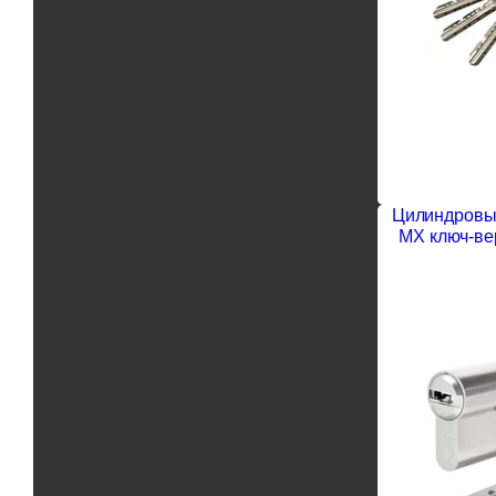
Цилиндровый
MX ключ-ве