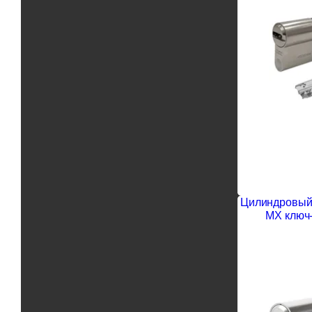
Цилиндровый 
MX ключ-