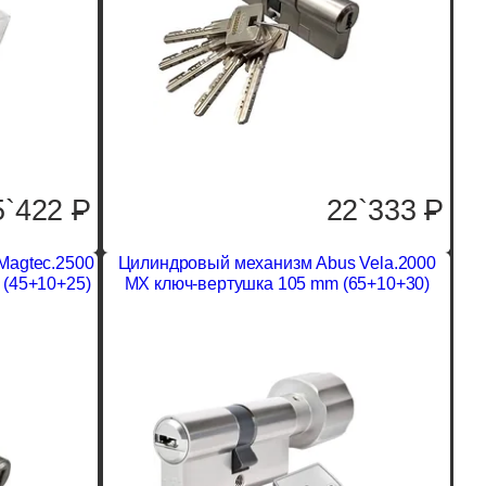
5`422
P
22`333
P
Magtec.2500
Цилиндровый механизм Abus Vela.2000
 (45+10+25)
MX ключ-вертушка 105 mm (65+10+30)