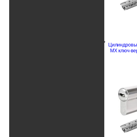
Цилиндровый
MX ключ-ве