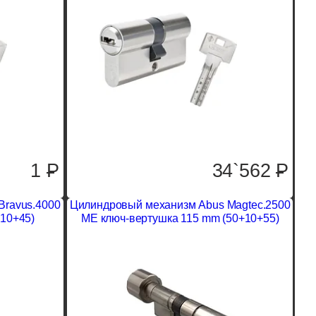
1
P
34`562
P
Bravus.4000
Цилиндровый механизм Abus Magtec.2500
10+45)
ME ключ-вертушка 115 mm (50+10+55)