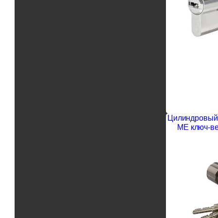
Цилиндровый 
ME ключ-ве