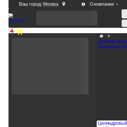
Ваш город:
Москва
О компании
Доп. скидка от цен на сайте 7% при заказе от 50 тыс. р
Дверная фур
Цилиндры дл
Цилиндровый 