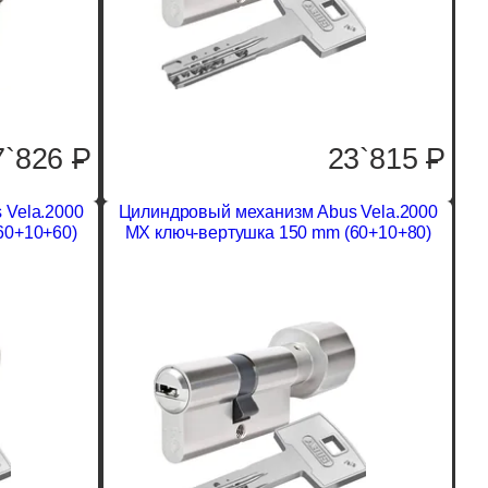
7`826
P
23`815
P
 Vela.2000
Цилиндровый механизм Abus Vela.2000
60+10+60)
MX ключ-вертушка 150 mm (60+10+80)