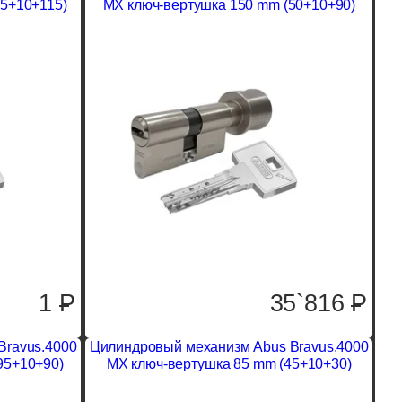
25+10+115)
MX ключ-вертушка 150 mm (50+10+90)
1
P
35`816
P
Bravus.4000
Цилиндровый механизм Abus Bravus.4000
95+10+90)
MX ключ-вертушка 85 mm (45+10+30)