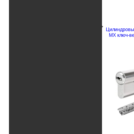
Цилиндровый
MX ключ-ве