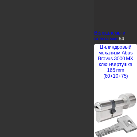
Велошлемы и
велозамки
64
Цилиндровый
механизм Abus
Bravus.3000 MX
ключ-вертушка
165 mm
(80+10+75)