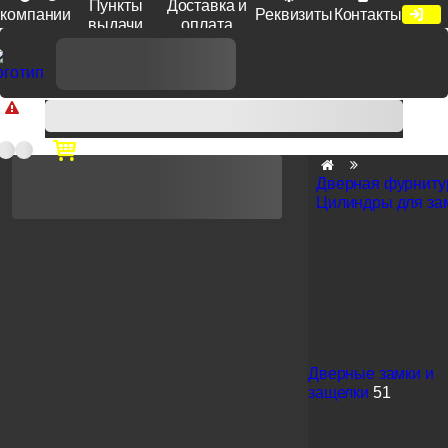
Пункты
Доставка и
компании
Реквизиты
Контакты
выдачи
оплата
Доп. скидка от цен на сайте 7% при заказе от 50 тыс. руб
продукции Venezia, Fratelli, Tupai, Extreza, Melodia, Forme при
оплате по счету.
Дверная фурниту
Цилиндры для за
Дверные замки и
защелки
51