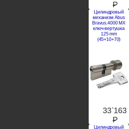
P
Цилиндровый
механизм Abus
Bravus.4000 MX
ключ-вертушка
125 mm
(45+10+70)
33`163
P
Цилиндровый