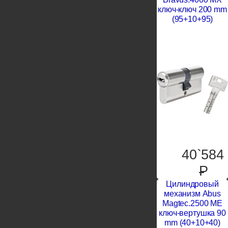
ключ-ключ 200 mm
(95+10+95)
40`584
P
Цилиндровый
механизм Abus
Magtec.2500 ME
ключ-вертушка 90
mm (40+10+40)