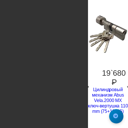
19`680
P
Цилиндровый
механизм Abus
Vela.2000 MX
ключ-вертушка 110
mm (75+10+25)