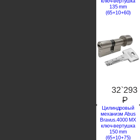
ключ-вертушка
135 mm
(65+10+60)
32`293
P
Цилиндровый
механизм Abus
Bravus.4000 MX
ключ-вертушка
150 mm
(65+10+75)