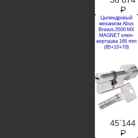
P
Цилиндровый
механизм Abus
Bravus.3500 MX
MAGNET ключ-
вертушка 165 mm
(85+10+70)
45`144
P