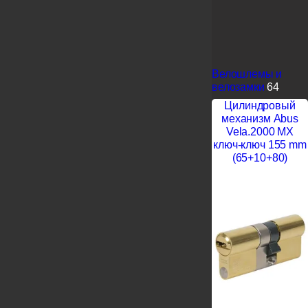
Велошлемы и
велозамки
64
Цилиндровый
механизм Abus
Vela.2000 MX
ключ-ключ 155 mm
(65+10+80)