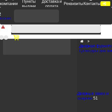
Пункты
Доставка и
компании
Реквизиты
Контакты
выдачи
оплата
Доп. скидка от цен на сайте 7% при заказе от 50 тыс. руб
продукции Venezia, Fratelli, Tupai, Extreza, Melodia, Forme при
оплате по счету.
Дверная фурниту
Цилиндры для за
Дверные замки и
защелки
51