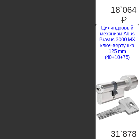
18`064
P
Цилиндровый
механизм Abus
Bravus.3000 MX
ключ-вертушка
125 mm
(40+10+75)
31`878