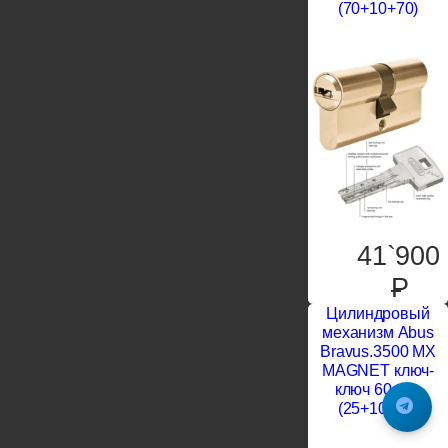
(70+10+70)
41`900
P
Цилиндровый
механизм Abus
Bravus.3500 MX
MAGNET ключ-
ключ 60 mm
(25+10+25)