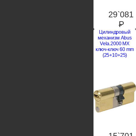
29`081
P
Цилиндровый
механизм Abus
Vela.2000 MX
ключ-ключ 60 mm
(25+10+25)
15`701