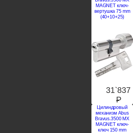
MAGNET ключ-
вертушка 75 mm
(40+10+25)
31`837
P
Цилиндровый
механизм Abus
Bravus.3500 MX
MAGNET ключ-
ключ 150 mm