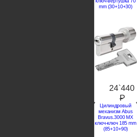
ключ-вертушка 70
mm (30+10+30)
24`440
P
Цилиндровый
механизм Abus
Bravus.3000 MX
ключ-ключ 185 mm
(85+10+90)