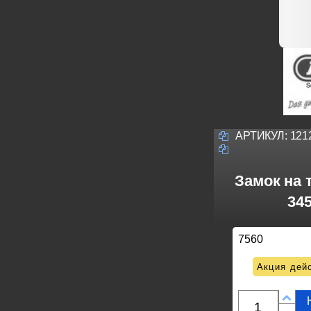
АРТИКУЛ:
121
Замок на 
345
7560
Акция дейс