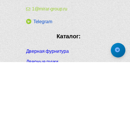
1@mirar-group.ru
Telegram
Каталог:
Дверная фурнитура
Дверные ручки
Оконная фурнитура
Отопление и сантехника
Мебельные ручки
Напольные и настенные покрытия
Карнизы для штор
Велошлемы и велозамки