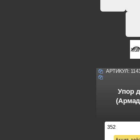
АРТИКУЛ:
114
Упор д
(Армад
352
Акция дейс