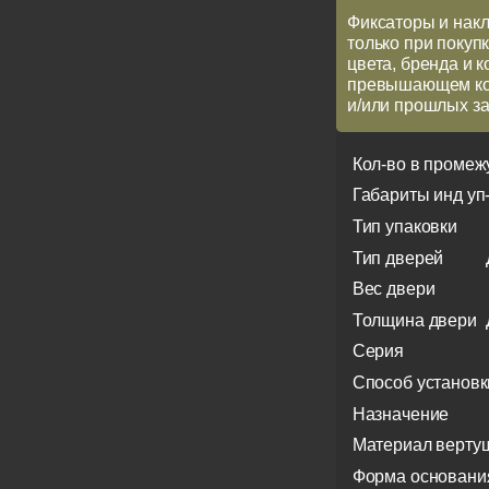
Фиксаторы и накл
только при покупк
цвета, бренда и 
превышающем кол
и/или прошлых за
Кол-во в промеж
Габариты инд уп
Тип упаковки
Тип дверей
Вес двери
Толщина двери
Серия
Способ установк
Назначение
Материал верту
Форма основани