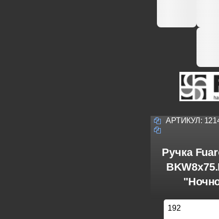
АРТИКУЛ:
121
Ручка Fuar
BKW8x75.
"Ночн
192