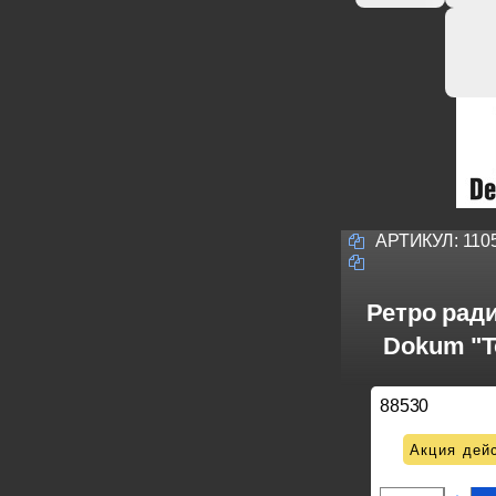
АРТИКУЛ:
110
Ретро рад
Dokum "T
88530
Акция дейс