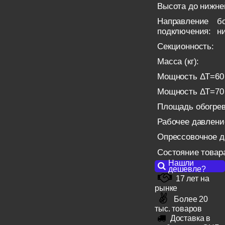
Высота до нижне
Направление
б
подключения:
н
Секционность:
Масса (кг):
Мощность ΔT=60 
Мощность ΔT=70 
Площадь обогрева
Рабочее давлени
Опрессовочное д
Состояние товар
Нашли
дешевле?
17 лет на
рынке
Более 20
тыс. товаров
Доставка в