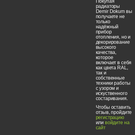
Покупая
радиаторы
Demir Dokum вы
получаете не
только
надёжный
прибор
отопления, но и
декорирование
высокого
качества,
которое
включает в себя
как цвета RAL,
так и
собственные
техники работы
с узором и
искуственного
состаривания.
Чтобы оставить
отзыв, пройдите
регистрацию
или
войдите на
сайт